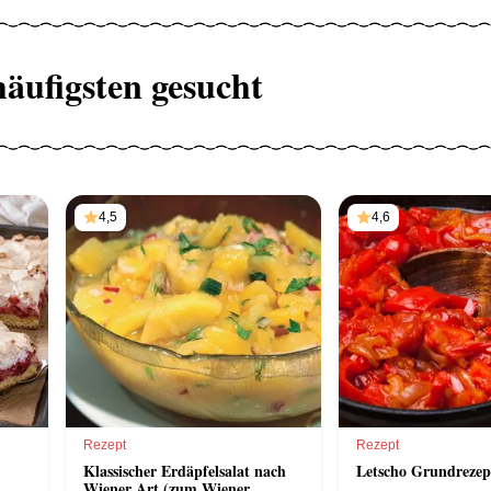
häufigsten gesucht
4,5
4,6
Rezept
Rezept
Klassischer Erdäpfelsalat nach
Letscho Grundrezep
Wiener Art (zum Wiener