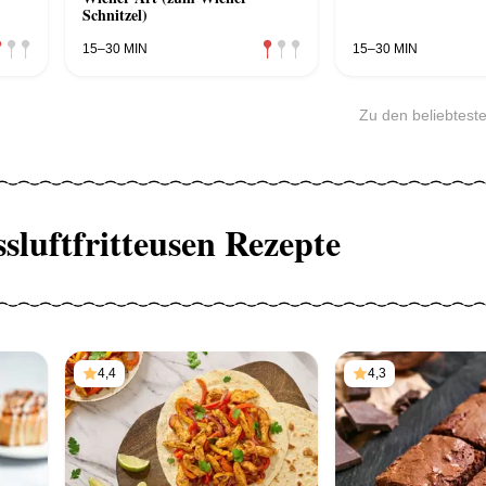
Schnitzel)
15–30 MIN
15–30 MIN
Zu den beliebtest
ssluftfritteusen Rezepte
4,4
4,3