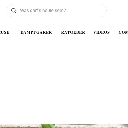
Was wollen Sie suchen
Suchen
EUSE
DAMPFGARER
RATGEBER
VIDEOS
CO