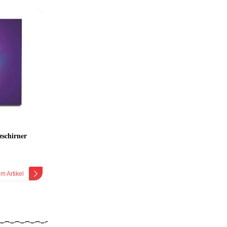
zschirner
m Artikel