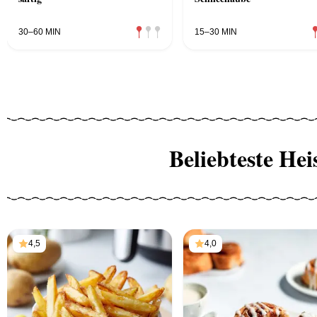
30–60 MIN
15–30 MIN
Beliebteste Hei
4,5
4,0