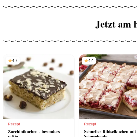
Jetzt am 
4,7
4,4
Rezept
Rezept
Zucchinikuchen - besonders
Schneller Ribiselkuchen mit
saftig
Schneehaube