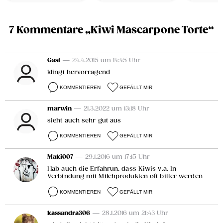
7 Kommentare „Kiwi Mascarpone Torte“
Gast
— 24.4.2015 um 14:45 Uhr
klingt hervorragend
KOMMENTIEREN
GEFÄLLT MIR
marwin
— 21.3.2022 um 13:18 Uhr
sieht auch sehr gut aus
KOMMENTIEREN
GEFÄLLT MIR
Maki007
— 29.1.2016 um 17:15 Uhr
Hab auch die Erfahrun, dass Kiwis v.a. In
Verbindung mit Milchprodukten oft bitter werden
KOMMENTIEREN
GEFÄLLT MIR
kassandra306
— 28.1.2016 um 21:43 Uhr