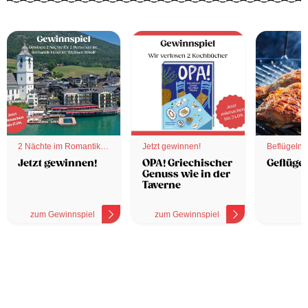
2 Nächte im Romantik
Jetzt gewinnen!
Beflügelnd
Hotel
Jetzt gewinnen!
OPA! Griechischer
Geflügel
Genuss wie in der
Taverne
zum Gewinnspiel
zum Gewinnspiel
z