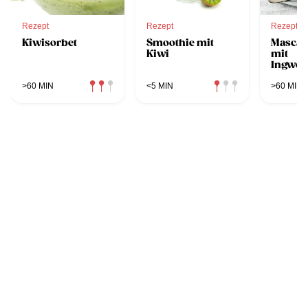
Rezept
Rezept
Rezept
Kiwisorbet
Smoothie mit
Mascar
Kiwi
mit
Ingwer
>60 MIN
<5 MIN
>60 MIN