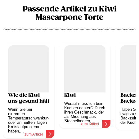
Passende Artikel zu Kiwi
Mascarpone Torte
Wie die Kiwi
Kiwi
Backen
uns gesund hält
Backof
Worauf muss ich beim
Kochen achten? Durch
Wenn Sie bei
Haben Sie
ihren Geschmack, der
extremen
ewig zu wa
als Mischung aus
Temperaturschwankungen
Backzeit 
Stachelbeeren,...
oder an heißen Tagen
der Kuche
zum Artikel
z
Kreislaufprobleme
haben,...
zum Artikel