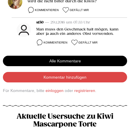
wird die nicht bitter durch die Kiwis?
KOMMENTIEREN
GEFÄLLT MIR
s150
— 29.1.2016 um 07:33 Uhr
Man muss den Geschmack halt mögen, kann
aber ja auch ein anderes Obst verwenden.
KOMMENTIEREN
GEFÄLLT MIR
Alle Kommentare
Kommentar hinzufügen
Für Kommentare, bitte
einloggen
oder
registrieren
.
Aktuelle Usersuche zu Kiwi
Mascarpone Torte