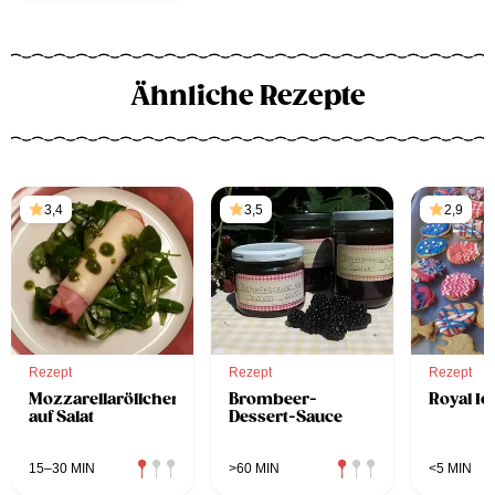
Ähnliche Rezepte
3,4
3,5
2,9
Rezept
Rezept
Rezept
Mozzarellaröllchen
Brombeer-
Royal Ic
auf Salat
Dessert-Sauce
15–30 MIN
>60 MIN
<5 MIN