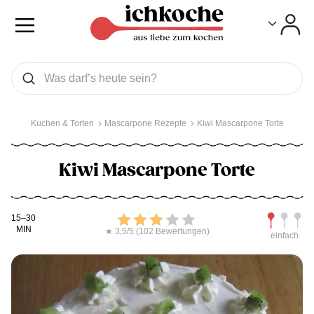
Toggle
Toggle
Was wollen Sie suchen
Suchen
Kuchen & Torten
Mascarpone Rezepte
Kiwi Mascarpone Torte
Kiwi Mascarpone Torte
Kochdauer
Bewerten
Schwierig
15–30
MIN
★ 3,5/5 (102 Bewertungen)
einfach