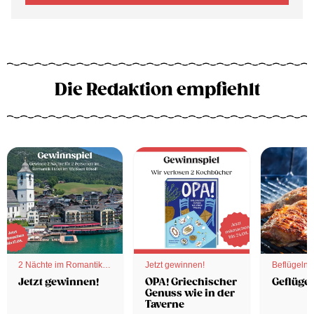
Die Redaktion empfiehlt
2 Nächte im Romantik
Jetzt gewinnen!
Beflügelnd
Hotel
Jetzt gewinnen!
OPA! Griechischer
Geflügel
Genuss wie in der
Taverne