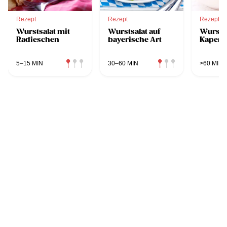
Rezept
Rezept
Rezept
Wurstsalat mit
Wurstsalat auf
Wurstsa
Radieschen
bayerische Art
Kapern
5–15 MIN
30–60 MIN
>60 MIN