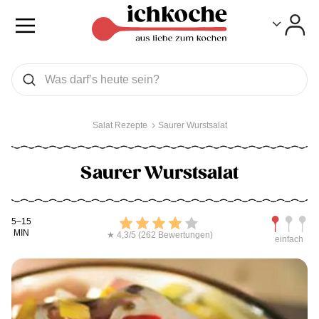
Toggle
Toggle
Was wollen Sie suchen
Suchen
Salat Rezepte
Saurer Wurstsalat
Saurer Wurstsalat
Kochdauer
Bewerten
Schwierig
5–15
MIN
★ 4,3/5 (262 Bewertungen)
einfach