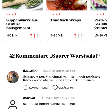
Rezept
Rezept
Rezept
Suppenwürze aus
Thunfisch Wraps
Pasta m
Gemüse -
Basilik
hausgemacht
Cremefi
>60 MIN
5–15 MIN
15–30 MIN
42 Kommentare „Saurer Wurstsalat“
lizzy2500
— 10.7.2016 um 18:49 Uhr
Schmeckt gut. Manchmal kommen noch geröstete
Kürbiskerne obenauf und immer Schnittlauch
KOMMENTIEREN
GEFÄLLT MIR
marwin
— 9.8.2023 um 09:30 Uhr
schmeckt immer wieder sehr gut