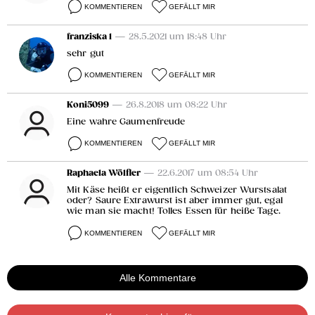
KOMMENTIEREN
GEFÄLLT MIR
franziska 1
— 28.5.2021 um 18:48 Uhr
sehr gut
KOMMENTIEREN
GEFÄLLT MIR
Koni5099
— 26.8.2018 um 08:22 Uhr
Eine wahre Gaumenfreude
KOMMENTIEREN
GEFÄLLT MIR
Raphaela Wölfler
— 22.6.2017 um 08:54 Uhr
Mit Käse heißt er eigentlich Schweizer Wurstsalat
oder? Saure Extrawurst ist aber immer gut, egal
wie man sie macht! Tolles Essen für heiße Tage.
KOMMENTIEREN
GEFÄLLT MIR
Alle Kommentare