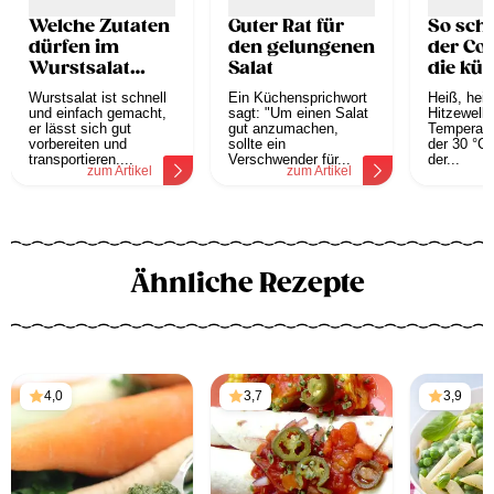
Welche Zutaten
Guter Rat für
So sch
dürfen im
den gelungenen
der Co
Wurstsalat
Salat
die küh
nicht fehlen?
Somme
Wurstsalat ist schnell
Ein Küchensprichwort
Heiß, heiß
und einfach gemacht,
sagt: "Um einen Salat
Hitzewelle
er lässt sich gut
gut anzumachen,
Temperatu
vorbereiten und
sollte ein
der 30 °C 
transportieren....
Verschwender für...
der...
zum Artikel
zum Artikel
z
Ähnliche Rezepte
4,0
3,7
3,9