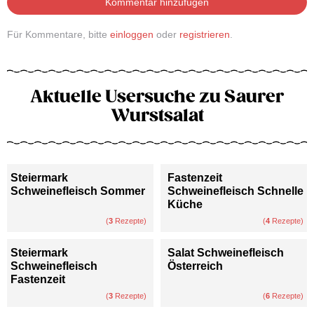
Kommentar hinzufügen
Für Kommentare, bitte
einloggen
oder
registrieren
.
Aktuelle Usersuche zu Saurer
Wurstsalat
Steiermark
Fastenzeit
Schweinefleisch Sommer
Schweinefleisch Schnelle
Küche
(
3
Rezepte)
(
4
Rezepte)
Steiermark
Salat Schweinefleisch
Schweinefleisch
Österreich
Fastenzeit
(
3
Rezepte)
(
6
Rezepte)