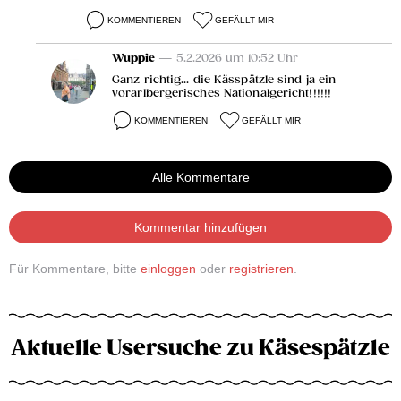
KOMMENTIEREN
GEFÄLLT MIR
Wuppie
— 5.2.2026 um 10:52 Uhr
Ganz richtig... die Kässpätzle sind ja ein
vorarlbergerisches Nationalgericht!!!!!!
KOMMENTIEREN
GEFÄLLT MIR
Alle Kommentare
Kommentar hinzufügen
Für Kommentare, bitte
einloggen
oder
registrieren
.
Aktuelle Usersuche zu Käsespätzle