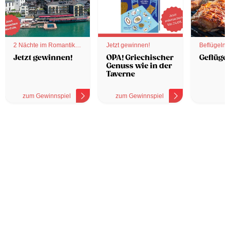
2 Nächte im Romantik
Jetzt gewinnen!
Beflügelnd
Hotel
Jetzt gewinnen!
OPA! Griechischer
Geflügel
Genuss wie in der
Taverne
zum Gewinnspiel
zum Gewinnspiel
z