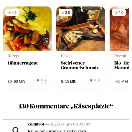
4,1
3,8
4,0
Rezept
Rezept
Rezept
Hühnerragout
Steirischer
Bio-Hen
Grammelschmalz
Maronif
30–60 MIN
5–15 MIN
>60 MIN
130 Kommentare „Käsespätzle“
edith1951
— 8.2.2017 um 09:03 Uhr
Ich nehme immer Zwiebel dazu.