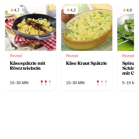
4,7
4,2
4,9
Rezept
Rezept
Rezept
Käsespätzle mit
Käse Kraut Spätzle
Spinat
Röstzwiebeln
Schink
mit Ch
15–30 MIN
15–30 MIN
5–15 MIN