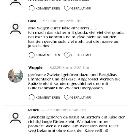
KOMMENTIEREN
GEFÄLLT MIR
Gast
— 9.9.2010 um 22:51 Uhr
also wegen eurer käse-streiterei ... :)
ich mach das sicher mit gouda, viel viel viel gouda.
bei mir zb kommts beim käse nicht so auf den
käsigen geschmack, viel mehr auf die masse an.
ja so is das ^^
KOMMENTIEREN
GEFÄLLT MIR
Wuppie
— 8.10.2018 um 13:25 Uhr
geröstete Zwiebel gehören dazu, und Bergkäse,
Emmentaler und Räskäse. Abgeröstet werden die
Spätzle nicht-sondern geschichtet und mit
Butterschmalz und Zwiebel übergossen
KOMMENTIEREN
GEFÄLLT MIR
Rene11
— 2.2.2016 um 07:48 Uhr
Zwiebeln gehören da dazu! Außerdem ein Käse der
richtig lange Fäden zieht. Wir haben immer
probiert, wer die Gabel am weitesten vom Teller
weg bekommt ohne dass der Käse reißt :D