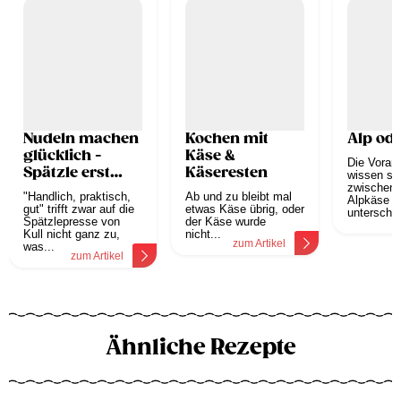
Nudeln machen
Kochen mit
Alp od
glücklich -
Käse &
Die Vorarl
Spätzle erst
Käseresten
wissen se
recht
zwischen 
"Handlich, praktisch,
Ab und zu bleibt mal
Alpkäse z
gut" trifft zwar auf die
etwas Käse übrig, oder
unterschei
Spätzlepresse von
der Käse wurde
z
Kull nicht ganz zu,
nicht...
zum Artikel
was...
zum Artikel
Ähnliche Rezepte