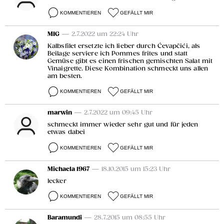
KOMMENTIEREN
GEFÄLLT MIR
MIG
— 2.7.2022 um 22:24 Uhr
Kalbsfilet ersetzte ich lieber durch Ćevapčići, als
Beilage serviere ich Pommes frites und statt
Gemüse gibt es einen frischen gemischten Salat mit
Vinaigrette. Diese Kombination schmeckt uns allen
am besten.
KOMMENTIEREN
GEFÄLLT MIR
marwin
— 2.7.2022 um 09:45 Uhr
schmeckt immer wieder sehr gut und für jeden
etwas dabei
KOMMENTIEREN
GEFÄLLT MIR
Michaela 1967
— 18.10.2015 um 15:23 Uhr
lecker
KOMMENTIEREN
GEFÄLLT MIR
Baramundi
— 28.7.2015 um 08:55 Uhr