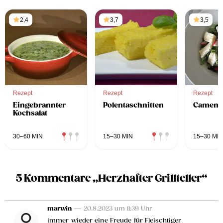
2,4
3,7
3,5
Rezept
Rezept
Rezept
Eingebrannter
Polentaschnitten
Camembe
Kochsalat
30–60 MIN
15–30 MIN
15–30 MIN
5 Kommentare „Herzhafter Grillteller“
marwin
— 20.8.2023 um 11:39 Uhr
immer wieder eine Freude für Fleischtiger