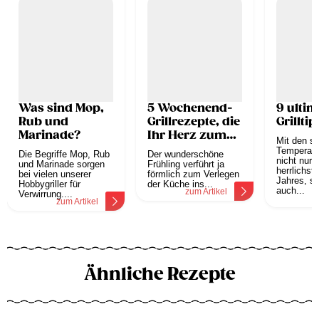
Was sind Mop,
5 Wochenend-
9 ultim
Rub und
Grillrezepte, die
Grillti
Marinade?
Ihr Herz zum
Mit den s
Glühen bringen
Temperatur
Die Begriffe Mop, Rub
Der wunderschöne
nicht nur 
und Marinade sorgen
Frühling verführt ja
herrlichst
bei vielen unserer
förmlich zum Verlegen
Jahres, s
Hobbygriller für
der Küche ins...
auch...
zum Artikel
Verwirrung....
z
zum Artikel
Ähnliche Rezepte