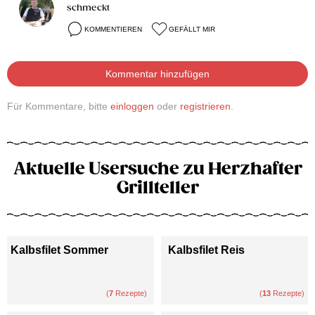
schmeckt
KOMMENTIEREN
GEFÄLLT MIR
Kommentar hinzufügen
Für Kommentare, bitte
einloggen
oder
registrieren
.
Aktuelle Usersuche zu Herzhafter
Grillteller
Kalbsfilet Sommer
Kalbsfilet Reis
(
7
Rezepte)
(
13
Rezepte)