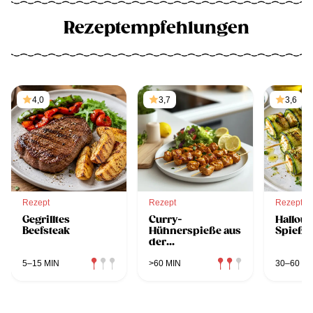
Rezeptempfehlungen
4,0
3,7
3,6
Rezept
Rezept
Rezept
Gegrilltes
Curry-
Hallou
Beefsteak
Hühnerspieße aus
Spieße
der
Heißluftfritteuse
5–15 MIN
>60 MIN
30–60 MI