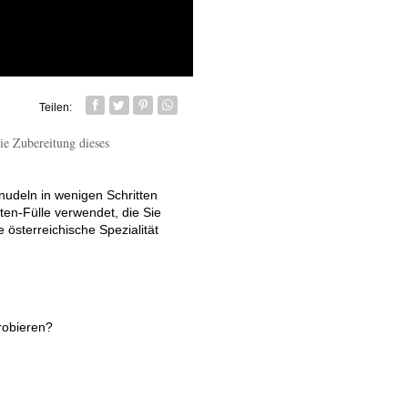
Teilen:
Facebook
Twitter
Pin it
Whatsapp senden
ie Zubereitung dieses
nudeln in wenigen Schritten
en-Fülle verwendet, die Sie
österreichische Spezialität
probieren?