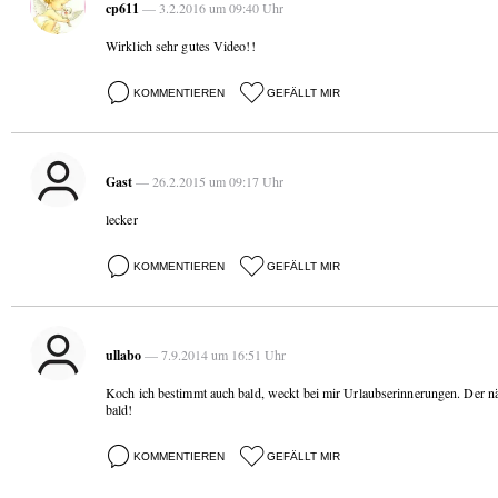
cp611
— 3.2.2016 um 09:40 Uhr
Wirklich sehr gutes Video!!
KOMMENTIEREN
GEFÄLLT MIR
Gast
— 26.2.2015 um 09:17 Uhr
lecker
KOMMENTIEREN
GEFÄLLT MIR
ullabo
— 7.9.2014 um 16:51 Uhr
Koch ich bestimmt auch bald, weckt bei mir Urlaubserinnerungen. Der 
bald!
KOMMENTIEREN
GEFÄLLT MIR