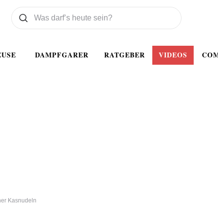
Was wollen Sie suchen
Suchen
EUSE
DAMPFGARER
RATGEBER
VIDEOS
CO
ner Kasnudeln