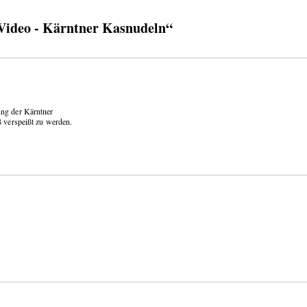
ideo - Kärntner Kasnudeln“
ung der Kärntner
ß verspeißt zu werden.