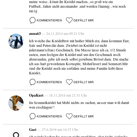
meine weise...könnt ihr Knödel machen...so groß wie ein
Fußball...fallen nicht auseinander ,und werden flaumig...wie noch
nie.lg
KOMMENTIEREN
GEFÄLLT MIR
anna63
— 24.11.2014 um 09:21 Uhr
Ich weiche das Knödelbrot mit heißer Milch ein, dann kommen Eier,
Salz und Petersilie dazu. Zwiebel im Knödel ist nicht
jedermann's(frau) Geschmack. Die Masse lasse ich ca. 1/2 Stunde
rasten, zum festigen der Knödel und um den Geschmack noch
abzurunden, gebe ich noch selbst geriebene Brösel dazu. Die mache
ich aus hart gewordenen Kornspitz, Mohnfleserl und Semmerl.Mir
sind die Knödel noch nie zerfallen und meine Familie liebt diese
Knödel.
KOMMENTIEREN
GEFÄLLT MIR
OpaKurt
— 18.11.2014 um 21:31 Uhr
Im Semmelknödel hat Mehl nichts zu suchen, ausser man will damit
wen erschlagen!!
KOMMENTIEREN
GEFÄLLT MIR
Gast
— 27.6.2018 um 14:37 Uhr
ich würde kochendes wasser nicht empfehlen, eher leicht siedendes,