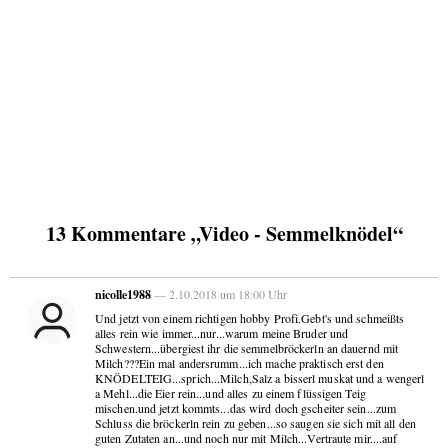
13 Kommentare „Video - Semmelknödel“
nicolle1988
— 2.10.2018 um 18:00 Uhr
Und jetzt von einem richtigen hobby Profi.Gebt's und schmeißts
alles rein wie immer...nur...warum meine Bruder und
Schwestern...übergiest ihr die semmelbröckerln an dauernd mit
Milch???Ein mal andersrumm...ich mache praktisch erst den
KNÖDELTEIG...sprich...Milch,Salz a bisserl muskat und a wengerl
a Mehl...die Eier rein...und alles zu einem flüssigen Teig
mischen.und jetzt kommts...das wird doch gscheiter sein...zum
Schluss die bröckerln rein zu geben...so saugen sie sich mit all den
guten Zutaten an...und noch nur mit Milch...Vertraute mir....auf