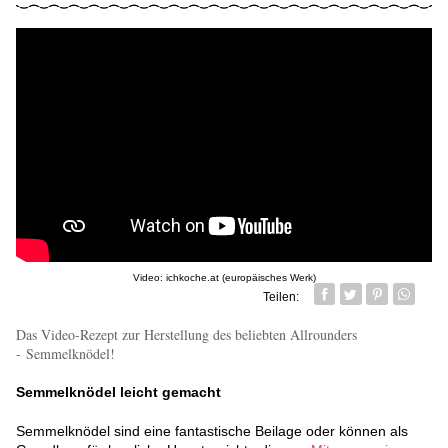
Video: ichkoche.at (europäisches Werk)
Teilen:
Facebook
Twitter
Pin it
Whatsa
Das Video-Rezept zur Herstellung des beliebten Allrounders
- Semmelknödel!
Semmelknödel leicht gemacht
Semmelknödel sind eine fantastische Beilage oder können als