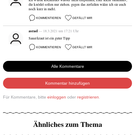
die knödel sollen nur ziehen. gegen das zerfallen wälze ich sie auch
noch kurz in mehl.
KOMMENTIEREN
GEFÄLLT MIR
asrael
— 18.3.2021 um 17:21 Uhr
Sauerkraut ist ein guter Tipp
KOMMENTIEREN
GEFÄLLT MIR
Alle Kommentare
Kommentar hinzufügen
Für Kommentare, bitte
einloggen
oder
registrieren
.
Ähnliches zum Thema