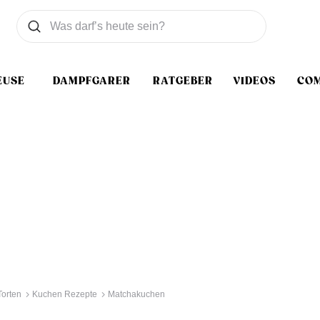
Was wollen Sie suchen
Suchen
EUSE
DAMPFGARER
RATGEBER
VIDEOS
CO
orten
Kuchen Rezepte
Matchakuchen