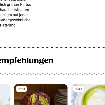
ich grünen Farbe.
harakteristischen
hlight auf jeder
s außergewöhnliche
eisterung!
empfehlungen
4,5
3,7