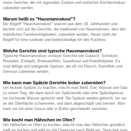
meist Gerichte, die mit regionalen Zutaten und einfachen Kochtechniken
zubereitet werden.
Warum heißt es "Hausmannskost"?
Der Begriff "Hausmannskost" stammt aus dem 19. Jahrhundert und
bezieht sich auf die Gerichte, die traditionell von Hausmännern, also den
männlichen Familienmitgliedern, zubereitet wurden. Heute steht der
Begriff für eine rustikale und bodenständige Art des Kochens.
Welche Gerichte sind typische Hausmannskost?
Typische Hausmannskost umfasst Gerichte wie Gulasch, Schnitzel,
Rouladen, Eintöpfe, Bratkartoffeln, Sauerkraut und Kartoffelpüree. Es
sind deftige und sättigende Speisen, die oft mit Fleisch, Kartoffeln und
Gemüse zubereitet werden.
Wie kann man Spätzle Gerichte lecker zubereiten?
Um leckere Spätzle zu machen, mischt man Mehl, Eier, Wasser und Salz
zu einem Teig, der dann durch ein Spätzlesieb oder eine Spätzlepresse
ins kochende Wasser gedrückt wird. Die Spätzle werden gekocht, bis sie
an der Oberfläche schwimmen, und dann abgeschöpft und serviert. Man
kann sie mit einer Sauce oder in Butter geschwenkt servieren.
Wie kocht man Hähnchen im Ofen?
Um Hähnchen im Ofen zu kochen, wäscht man das Hähnchen gründlich,
tupft es trocken und reibt es mit Gewürzen nach Wahl ein. Dann legt man