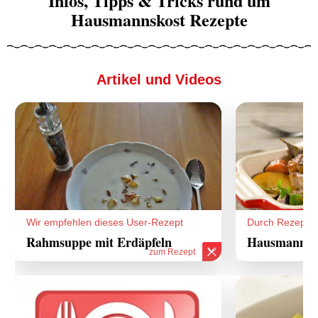
Infos, Tipps & Tricks rund um
Hausmannskost Rezepte
Artikel und Videos
Wir empfehlen dieses User-Rezept
Durch Rezepte
Rahmsuppe mit Erdäpfeln
Hausmannsko
zum Rezept