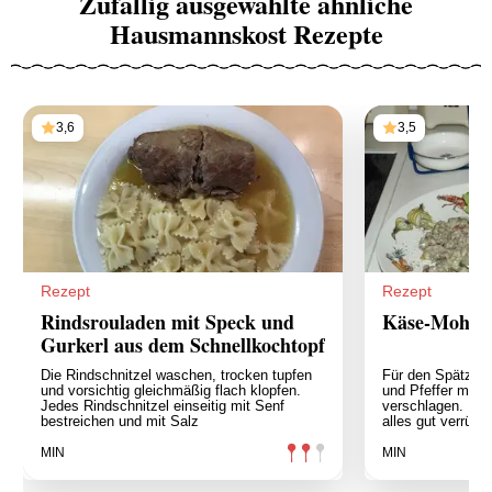
Zufällig ausgewählte ähnliche
Hausmannskost Rezepte
3,6
3,5
Rezept
Rezept
Rindsrouladen mit Speck und
Käse-Mohn-S
Gurkerl aus dem Schnellkochtopf
Die Rindschnitzel waschen, trocken tupfen
Für den Spätzlet
und vorsichtig gleichmäßig flach klopfen.
und Pfeffer mit
Jedes Rindschnitzel einseitig mit Senf
verschlagen. Me
bestreichen und mit Salz
alles gut verrühr
MIN
MIN