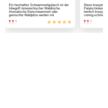
Ein herzhaftes Schwammerlgulasch ist der
Diese knusprige
Inbegriff österreichischer Waldküche.
Palatschinken si
Aromatische Eierschwammerl oder
herrlich knusprig
gemischte Waldpilze werden mit
cremig-schmelze