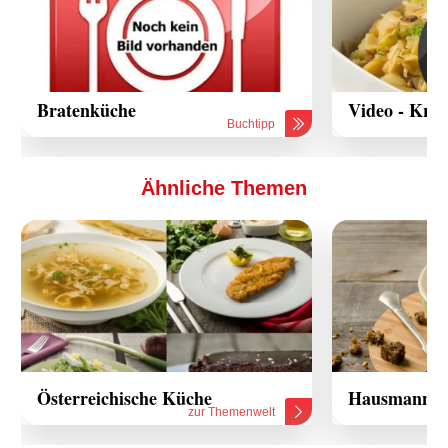
Bratenküche
Video - Krau
Buchtipp
Ähnliche Themen
Österreichische Küche
Hausmannsko
zur Themenwelt