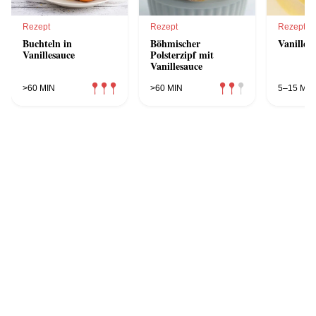
Rezept
Rezept
Rezept
Buchteln in
Böhmischer
Vanilles
Vanillesauce
Polsterzipf mit
Vanillesauce
>60 MIN
>60 MIN
5–15 MIN