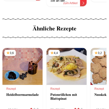
Sie an der...
zum Artikel
Ähnliche Rezepte
3,6
4,4
3,2
Rezept
Rezept
Rezept
Heidelbeermarmelade
Putenröllchen mit
Nusskeks
Blattspinat