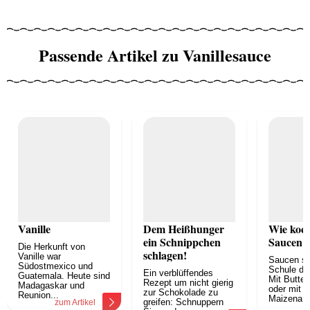
Passende Artikel zu Vanillesauce
Vanille
Dem Heißhunger
Wie koch
ein Schnippchen
Saucen?
Die Herkunft von
schlagen!
Vanille war
Saucen si
Südostmexico und
Schule de
Ein verblüffendes
Guatemala. Heute sind
Mit Butter
Rezept um nicht gierig
Madagaskar und
oder mit e
zur Schokolade zu
Reunion...
Maizena..
greifen: Schnuppern
zum Artikel
z