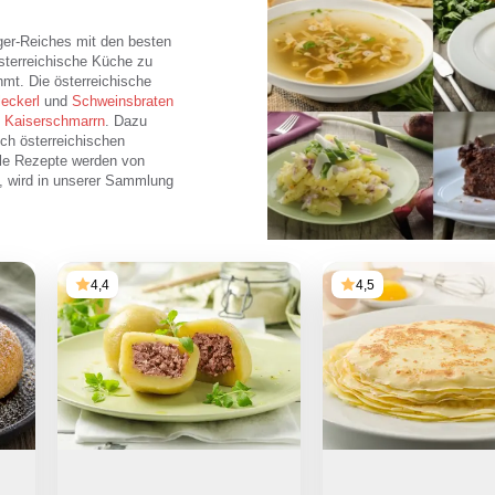
ger-Reiches mit den besten
 österreichische Küche zu
hmt. Die österreichische
leckerl
und
Schweinsbraten
m
Kaiserschmarrn
. Dazu
sch österreichischen
ele Rezepte werden von
, wird in unserer Sammlung
4,4
4,5