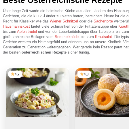
Beste Österreichische Rezepte
Über lange Zeit wurde die heimische Küche aus allen Ländern des Habsbur
Gerichten, die die k.u.k.-Länder zu bieten hatten, bereichert. Heute ist die
Recht für Klassiker wie das
Wiener Schnitzel
oder die
Sachertorte
weltberü
Hausmannskost
bietet viele Schmankerl von der Frittatensuppe über
Krautf
bis zum
Apfelstrudel
und von der Leberknödelsuppe über Tafelspitz bis zu
gibt's zahlreiche Beilagen vom
Semmelknödel
bis zum
Krautsalat
. Die typi
Gerichte wecken ein Heimatgefühl und erinnern uns an unsere Kindheit. Vi
Generation zu Generation weitergegeben. Wer gerade kein Rezept parat hat
der besten
österreichischen Rezepte
sicher fündig.
4,7
4,8