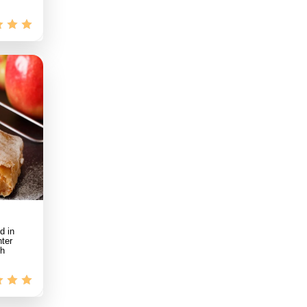
d in
ter
ch