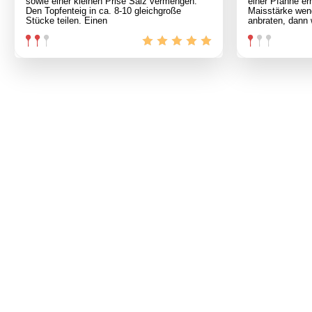
sowie einer kleinen Prise Salz vermengen.
einer Pfanne erh
Den Topfenteig in ca. 8-10 gleichgroße
Maisstärke wen
Stücke teilen. Einen
anbraten, dann