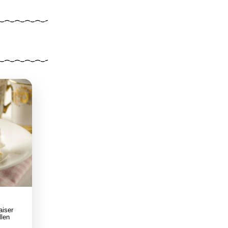
aiser
llen