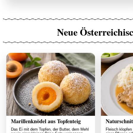
Neue Österreichis
Marillenknödel aus Topfenteig
Naturschnit
Das Ei mit dem Topfen, der Butter, dem Mehl
Fleisch klopfen 