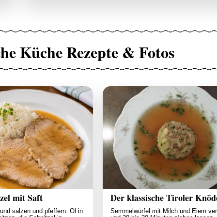
che Küche Rezepte & Fotos
zel mit Saft
Der klassische Tiroler Knöd
und salzen und pfeffern. Öl in
Semmelwürfel mit Milch und Eiern v