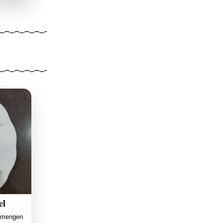
el
ermengen