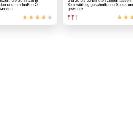
itzen, die Schnitzel in
und 20 bis 30 Minuten ziehen lassen.
den und inm heißen Öl
Kleinwürfelig geschnittenen Speck und
 wenden,
gewiegte