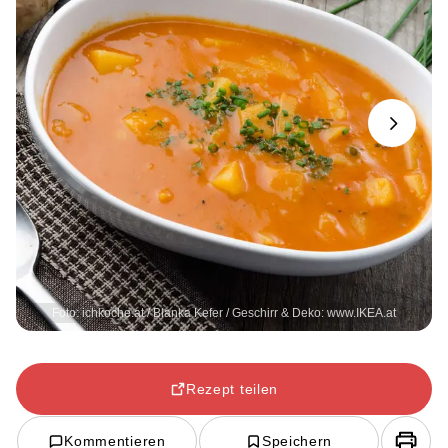
Next
Foto: ichkoche.at / Blanka Kefer / Geschirr & Deko: www.IKEA.at
Rezept teilen
Kommentieren
Speichern