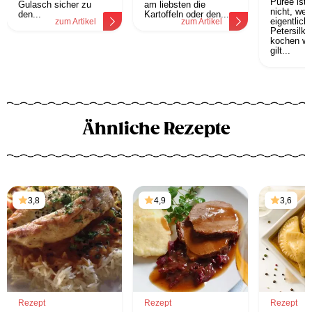
Püree ist 
Gulasch sicher zu
am liebsten die
nicht, wen
den...
Kartoffeln oder den...
eigentlich
zum Artikel
zum Artikel
Petersilkar
kochen wol
gilt...
z
Ähnliche Rezepte
3,8
4,9
3,6
Rezept
Rezept
Rezept