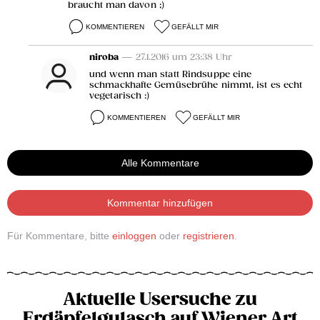
braucht man davon ;)
KOMMENTIEREN
GEFÄLLT MIR
niroba
— 27.1.2016 um 23:38 Uhr
und wenn man statt Rindsuppe eine
schmackhafte Gemüsebrühe nimmt, ist es echt
vegetarisch :)
KOMMENTIEREN
GEFÄLLT MIR
Alle Kommentare
Kommentar hinzufügen
Für Kommentare, bitte
einloggen
oder
registrieren
.
Aktuelle Usersuche zu
Erdäpfelgulasch auf Wiener Art