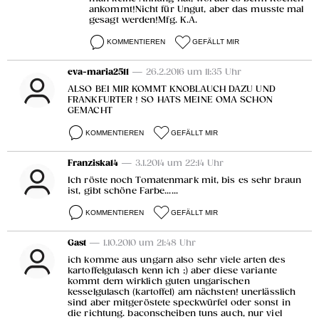
ankommt!Nicht für Ungut, aber das musste mal
gesagt werden!Mfg. K.A.
KOMMENTIEREN
GEFÄLLT MIR
eva-maria2511
— 26.2.2016 um 11:35 Uhr
ALSO BEI MIR KOMMT KNOBLAUCH DAZU UND
FRANKFURTER ! SO HATS MEINE OMA SCHON
GEMACHT
KOMMENTIEREN
GEFÄLLT MIR
Franziska14
— 3.1.2014 um 22:14 Uhr
Ich röste noch Tomatenmark mit, bis es sehr braun
ist, gibt schöne Farbe......
KOMMENTIEREN
GEFÄLLT MIR
Gast
— 1.10.2010 um 21:48 Uhr
ich komme aus ungarn also sehr viele arten des
kartoffelgulasch kenn ich ;) aber diese variante
kommt dem wirklich guten ungarischen
kesselgulasch (kartoffel) am nächsten! unerlässlich
sind aber mitgeröstete speckwürfel oder sonst in
die richtung. baconscheiben tuns auch, nur viel