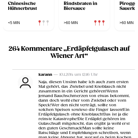
Chinesische
Rindsbraten in
Pirogge
Hühnerbrust
Biersauce
Sauerkr
<5 MIN
>60 MIN
>60 MIN
264 Kommentare „Erdäpfelgulasch auf
Wiener Art“
karann
— 10.1.2014 um 12:16 Uhr
Naja, diesen Unsinn habe ich auch zum ersten
Mal gehört, das Zwiebel und Knoblauch nicht
zusammen in ein Gericht gehören!Wenn
jemand Bauchschmerzen von etwas bekommt,
dann doch wohl eher vom Zwiebel oder vom
Speck!Wer den nicht verträgt, sollte von
solchen Speisen sowieso die Finger lassen!Ein
Erdäpfelgulasch ohne Knoblauch!Das ist ja die
reinste Katastrophe!Die Erdäpfel gehören im
Gulaschsaft mitgekocht, das ergibt ja wohl erst
den guten Geschmack!Man sollte keine
Ratschläge und Empfehlungen schreiben, wenn
man keine Ahnung hat, worauf es beim Kochen