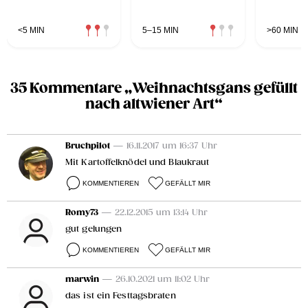
<5 MIN
5–15 MIN
>60 MIN
35 Kommentare „Weihnachtsgans gefüllt
nach altwiener Art“
Bruchpilot
— 16.11.2017 um 16:37 Uhr
Mit Kartoffelknödel und Blaukraut
KOMMENTIEREN
GEFÄLLT MIR
Romy73
— 22.12.2015 um 13:14 Uhr
gut gelungen
KOMMENTIEREN
GEFÄLLT MIR
marwin
— 26.10.2021 um 11:02 Uhr
das ist ein Festtagsbraten