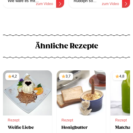
Wie wäre es mit...
Rudolph so...
zum Video
zum Video
Ähnliche Rezepte
4,2
3,7
4,8
Rezept
Rezept
Rezept
Weiße Liebe
Honigbutter
Matcha-