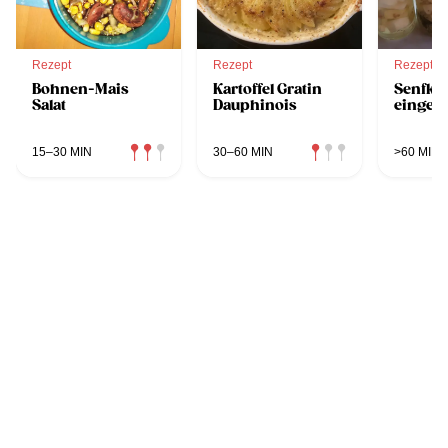
Rezept
Rezept
Rezept
Bohnen-Mais
Kartoffel Gratin
Senfkü
Salat
Dauphinois
eingele
15–30 MIN
30–60 MIN
>60 MIN