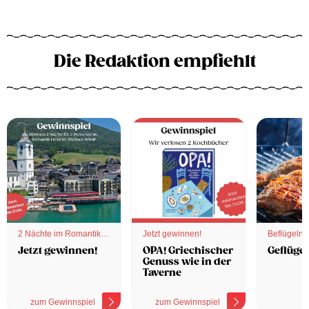
Die Redaktion empfiehlt
2 Nächte im Romantik
Jetzt gewinnen!
Beflügelnd
Hotel
Jetzt gewinnen!
OPA! Griechischer
Geflügel
Genuss wie in der
Taverne
zum Gewinnspiel
zum Gewinnspiel
z