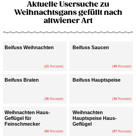
Aktuelle Usersuche zu
Weihnachtsgans gefüllt nach
altwiener Art
Beifuss Weihnachten
Beifuss Saucen
(
21
Rezepte)
(
49
Rezepte)
Beifuss Braten
Beifuss Hauptspeise
(
35
Rezepte)
(
36
Rezepte)
Weihnachten Haus-
Weihnachten
Geflügel für
Hauptspeise Haus-
Feinschmecker
Geflügel
(
60
Rezepte)
(
87
Rezepte)