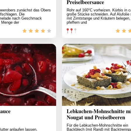
Preiselbeersauce
lbeerobers zunächst das Obers
Rohr auf 160°C vorheizen. Kürbis in c
ufschlagen. Die
große Stücke schneiden. Auf Alufolie 
rmelade nach Geschmack
mit Zimtstange und Kräutern belegen,
e Menge der
pfeffern und
sauce
Lebkuchen-Mohnschnitte mi
Nougat und Preiselbeeren
Für die Lebkuchen-Mohnschnitte ein
Butter anlaufen lassen,
Backblech (mit Rand) mit Backtrennp