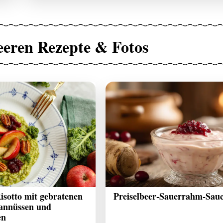
eeren Rezepte & Fotos
sotto mit gebratenen
Preiselbeer-Sauerrahm-Sau
kannüssen und
en