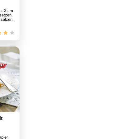
a. 3 cm
setzen,
 salzen,
t
apier