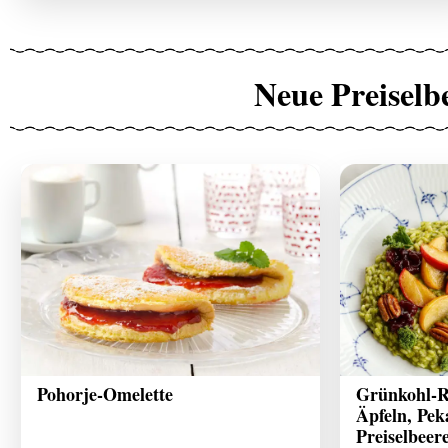
Neue Preiselb
Pohorje-Omelette
Grünkohl-Ri
Äpfeln, Pe
Preiselbeer