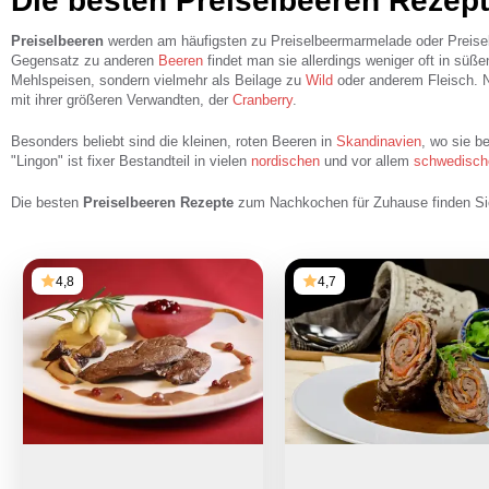
Die besten Preiselbeeren Rezep
Preiselbeeren
werden am häufigsten zu Preiselbeermarmelade oder Preisel
Gegensatz zu anderen
Beeren
findet man sie allerdings weniger oft in süß
Mehlspeisen, sondern vielmehr als Beilage zu
Wild
oder anderem Fleisch. N
mit ihrer größeren Verwandten, der
Cranberry
.
Besonders beliebt sind die kleinen, roten Beeren in
Skandinavien
, wo sie b
"Lingon" ist fixer Bestandteil in vielen
nordischen
und vor allem
schwedisc
Die besten
Preiselbeeren Rezepte
zum Nachkochen für Zuhause finden Sie
4,8
4,7