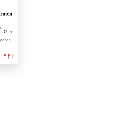
raten
nd
m Öl in
ugeben,