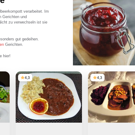
te
beerkompott verarbeitet. Im
en Gerichten und
icht zu verwechseln ist sie
esonders gut gedeihen.
hen
Gerichten.
 hier!
4,3
4,3