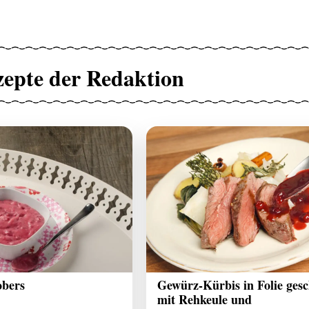
zepte der Redaktion
obers
Gewürz-Kürbis in Folie ges
mit Rehkeule und