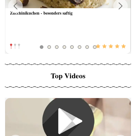
Zucchinikuchen - besonders saftig
Previous
Next
Top Videos