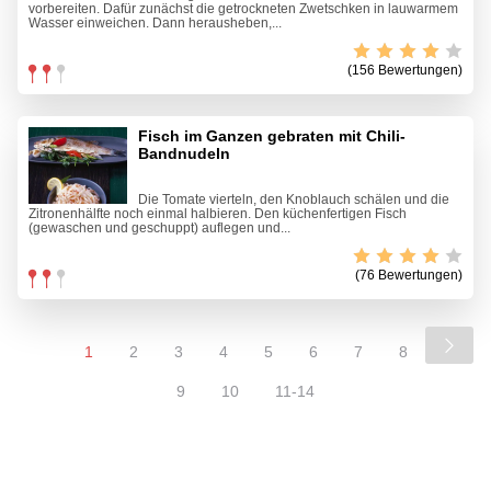
vorbereiten. Dafür zunächst die getrockneten Zwetschken in lauwarmem
Wasser einweichen. Dann herausheben,...
(156 Bewertungen)
Fisch im Ganzen gebraten mit Chili-
Bandnudeln
Die Tomate vierteln, den Knoblauch schälen und die
Zitronenhälfte noch einmal halbieren. Den küchenfertigen Fisch
(gewaschen und geschuppt) auflegen und...
(76 Bewertungen)
1
2
3
4
5
6
7
8
9
10
11-14