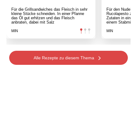
Für die Grillsandwiches das Fleisch in sehr
Für den Nudelsal
kleine Stücke schneiden. In einer Pfanne
Rucolapesto zunä
das Öl gut erhitzen und das Fleisch
Zutaten in einer
anbraten, dabei mit Salz
einem Stabmixer 
MIN
MIN
Alle Rezepte zu diesem Thema