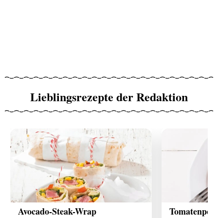
Lieblingsrezepte der Redaktion
Avocado-Steak-Wrap
Tomatenpest