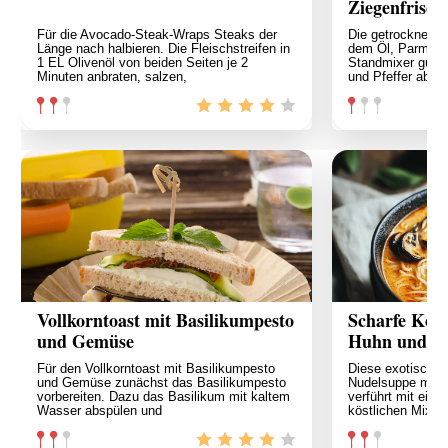
Ziegenfrisch
Für die Avocado-Steak-Wraps Steaks der
Die getrocknete
Länge nach halbieren. Die Fleischstreifen in
dem Öl, Parmesa
1 EL Olivenöl von beiden Seiten je 2
Standmixer gut d
Minuten anbraten, salzen,
und Pfeffer abs
Vollkorntoast mit Basilikumpesto
Scharfe Kok
und Gemüse
Huhn und M
Für den Vollkorntoast mit Basilikumpesto
Diese exotische
und Gemüse zunächst das Basilikumpesto
Nudelsuppe mit 
vorbereiten. Dazu das Basilikum mit kaltem
verführt mit ein
Was­ser abspülen und
köstlichen Mix 