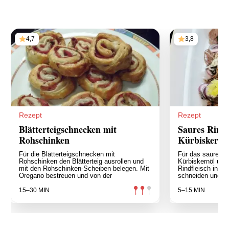
4,7
3,8
Rezept
Rezept
Blätterteigschnecken mit
Saures Rindf
Rohschinken
Kürbiskernö
Für die Blätterteigschnecken mit
Für das saure Rin
Rohschinken den Blätterteig ausrollen und
Kürbiskernöl und
mit den Rohschinken-Scheiben belegen. Mit
Rindfleisch in se
Oregano bestreuen und von der
schneiden und au
15–30 MIN
5–15 MIN