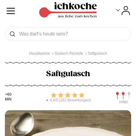
Toggle
Toggle
Was wollen Sie suchen
Suchen
Hauptspeise
Gulasch Rezepte
Saftgulasch
Saftgulasch
Kochdauer
Bewerten
Schwierig
>60
MIN
★ 4,8/5 (262 Bewertungen)
mittel