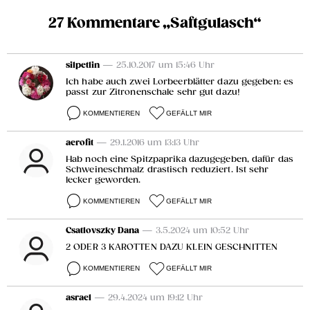
27 Kommentare „Saftgulasch“
silpetlin
— 25.10.2017 um 15:46 Uhr
Ich habe auch zwei Lorbeerblätter dazu gegeben: es
passt zur Zitronenschale sehr gut dazu!
KOMMENTIEREN
GEFÄLLT MIR
aerofit
— 29.1.2016 um 13:13 Uhr
Hab noch eine Spitzpaprika dazugegeben, dafür das
Schweineschmalz drastisch reduziert. Ist sehr
lecker geworden.
KOMMENTIEREN
GEFÄLLT MIR
Csatlovszky Dana
— 3.5.2024 um 10:52 Uhr
2 ODER 3 KAROTTEN DAZU KLEIN GESCHNITTEN
KOMMENTIEREN
GEFÄLLT MIR
asrael
— 29.4.2024 um 19:12 Uhr