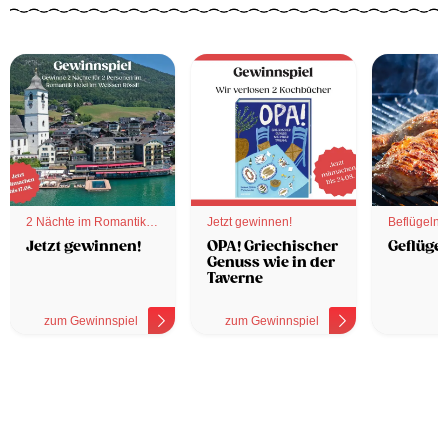
2 Nächte im Romantik
Jetzt gewinnen!
Beflügelnd
Hotel
Jetzt gewinnen!
OPA! Griechischer
Geflügel
Genuss wie in der
Taverne
zum Gewinnspiel
zum Gewinnspiel
z