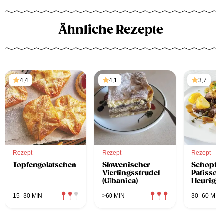
Ähnliche Rezepte
4,4
4,1
3,7
Rezept
Rezept
Rezept
Topfengolatschen
Slowenischer
Schopfs
Vierlingsstrudel
Patisso
(Gibanica)
Heurige
15–30 MIN
>60 MIN
30–60 MIN