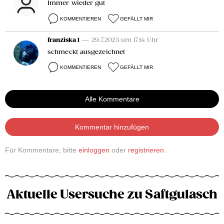
Immer wieder gut
KOMMENTIEREN
GEFÄLLT MIR
franziska 1
— 29.7.2023 um 17:14 Uhr
schmeckt ausgezeichnet
KOMMENTIEREN
GEFÄLLT MIR
Alle Kommentare
Kommentar hinzufügen
Für Kommentare, bitte
einloggen
oder
registrieren
.
Aktuelle Usersuche zu Saftgulasch