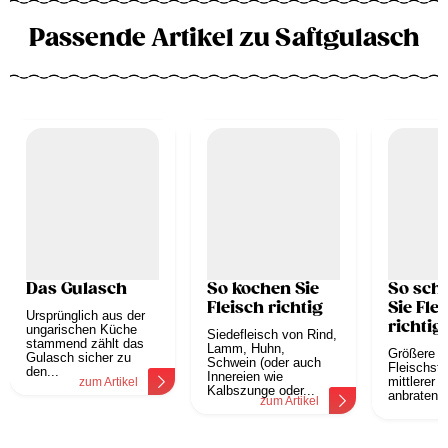
Passende Artikel zu Saftgulasch
Das Gulasch
So kochen Sie
So sch
Fleisch richtig
Sie Fle
Ursprünglich aus der
richtig
ungarischen Küche
Siedefleisch von Rind,
stammend zählt das
Lamm, Huhn,
Größere o
Gulasch sicher zu
Schwein (oder auch
Fleischstü
den...
Innereien wie
mittlerer H
zum Artikel
Kalbszunge oder...
anbraten, 
zum Artikel
z