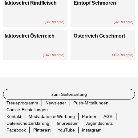
laktosefrei Rindfleisch
Eintopf Schmoren
(
33
Rezepte)
(
32
Rezepte)
laktosefrei Österreich
Österreich Geschmort
(
167
Rezepte)
(
110
Rezepte)
zum Seitenanfang
Treueprogramm
Newsletter
Push-Mitteilungen
Cookie-Einstellungen
Kontakt
Mediadaten & Werbung
Partner
AGB
Datenschutzerklärung
Impressum
Jugendschutz
Facebook
Pinterest
YouTube
Instagram