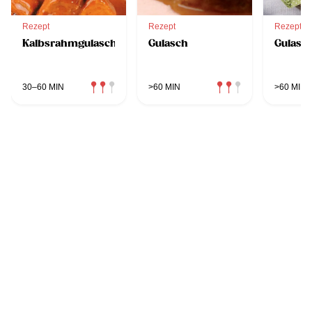
Rezept
Rezept
Rezept
Kalbsrahmgulasch
Gulasch
Gulasc
30–60 MIN
>60 MIN
>60 MIN