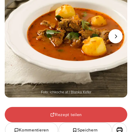
Next
Foto: ichkoche.at / Blanka Kefer
Rezept teilen
Kommentieren
Speichern