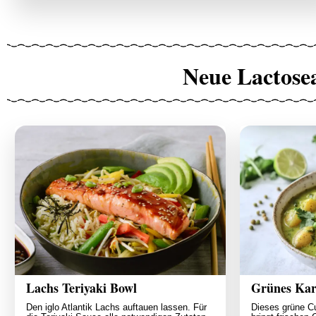
Neue Lactose
Lachs Teriyaki Bowl
Grünes Kart
Den iglo Atlantik Lachs auftauen lassen. Für
Dieses grüne Cu