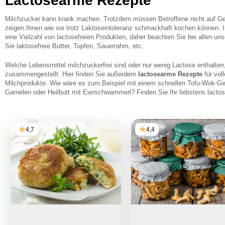
Lactosearme Rezepte
Milchzucker kann krank machen. Trotzdem müssen Betroffene nicht auf Ge
zeigen Ihnen wie sie trotz Laktoseintoleranz schmackhaft kochen können. I
eine Vielzahl von lactosefreien Produkten, daher beachten Sie bei allen u
Sie laktosefreie Butter, Topfen, Sauerrahm, etc.
Welche Lebensmittel milchzuckerfrei sind oder nur wenig Lactose enthalten,
zusammengestellt. Hier finden Sie außerdem
lactosearme Rezepte
für vol
Milchprodukte. Wie wäre es zum Beispiel mit einem schnellen Tofu-Wok-
Garnelen oder Heilbutt mit Eierschwammerl? Finden Sie Ihr liebstens lact
4,7
4,4