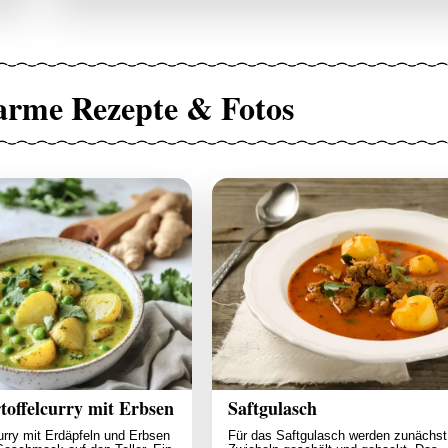
arme Rezepte & Fotos
offelcurry mit Erbsen
Saftgulasch
rry mit Erdäpfeln und Erbsen
Für das Saftgulasch werden zunächst