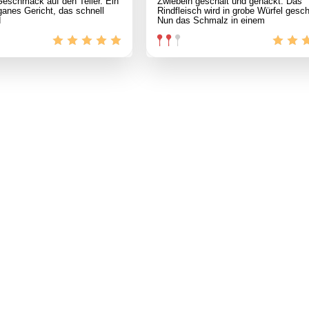
 Geschmack auf den Teller. Ein
Zwiebeln geschält und gehackt. Das
anes Gericht, das schnell
Rindfleisch wird in grobe Würfel gesch
d
Nun das Schmalz in einem