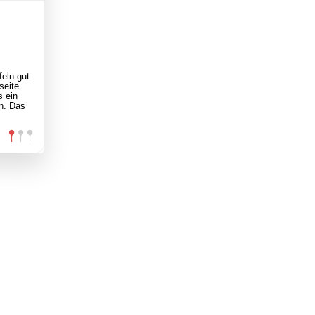
feln gut
seite
s ein
en. Das