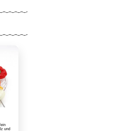
fein
lz und