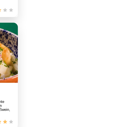
hte
n
ßwein,