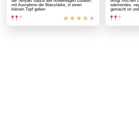
die Teriyaki Sauce alle notwendigen Zutaten,
bringt frischen
mit Ausnahme der Maisstärke, in einen
wärmendes, veg
kleinen Topf geben
gemacht ist un