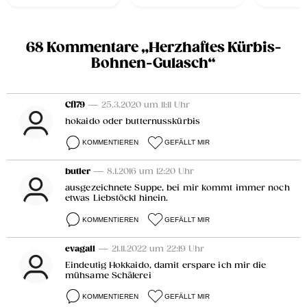
68 Kommentare „Herzhaftes Kürbis-
Bohnen-Gulasch“
Cfl79
— 25.3.2020 um 11:11 Uhr
hokaido oder butternusskürbis
KOMMENTIEREN
GEFÄLLT MIR
butler
— 8.1.2016 um 12:20 Uhr
ausgezeichnete Suppe, bei mir kommt immer noch
etwas Liebstöckl hinein.
KOMMENTIEREN
GEFÄLLT MIR
evagall
— 21.11.2022 um 22:19 Uhr
Eindeutig Hokkaido, damit erspare ich mir die
mühsame Schälerei
KOMMENTIEREN
GEFÄLLT MIR