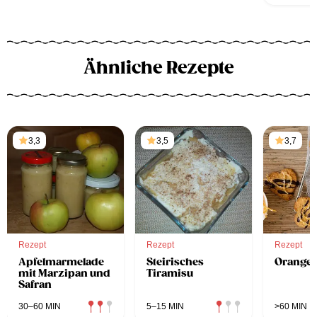
Ähnliche Rezepte
3,3
3,5
3,7
Rezept
Rezept
Rezept
Apfelmarmelade
Steirisches
Orange
mit Marzipan und
Tiramisu
Safran
30–60 MIN
5–15 MIN
>60 MIN