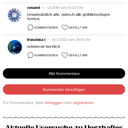
omami
— 4.11.2019 um 13:32 Uhr
Grundsätzlich alle, optisch alle gelbfleischigen
Sorten.
KOMMENTIEREN
GEFÄLLT MIR
franziska 1
— 10.5.2022 um 21:01 Uhr
schmeckt herrlich
KOMMENTIEREN
GEFÄLLT MIR
Alle Kommentare
Kommentar hinzufügen
Für Kommentare, bitte
einloggen
oder
registrieren
.
Aktuelle Usersuche zu Herzhaftes