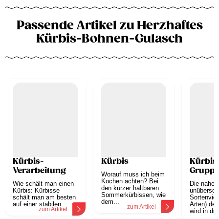
Passende Artikel zu Herzhaftes
Kürbis-Bohnen-Gulasch
Kürbis-
Kürbis
Kürbis
Verarbeitung
Grupp
Worauf muss ich beim
Kochen achten? Bei
Wie schält man einen
Die nahez
den kürzer haltbaren
Kürbis: Kürbisse
unübersch
Sommerkürbissen, wie
schält man am besten
Sortenviel
dem...
auf einer stabilen...
Arten) der
zum Artikel
zum Artikel
wird in drei
z