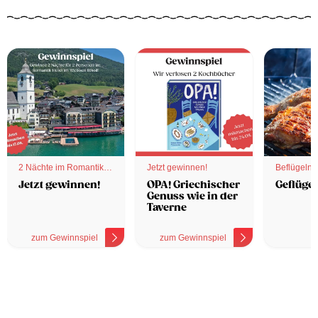
2 Nächte im Romantik
Jetzt gewinnen!
Beflügelnd
Hotel
Jetzt gewinnen!
OPA! Griechischer
Geflügel
Genuss wie in der
Taverne
zum Gewinnspiel
zum Gewinnspiel
z