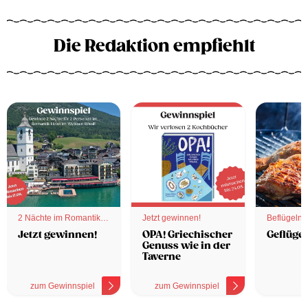
Die Redaktion empfiehlt
2 Nächte im Romantik
Jetzt gewinnen!
Beflügelnd
Hotel
Jetzt gewinnen!
OPA! Griechischer
Geflügel
Genuss wie in der
Taverne
zum Gewinnspiel
zum Gewinnspiel
z