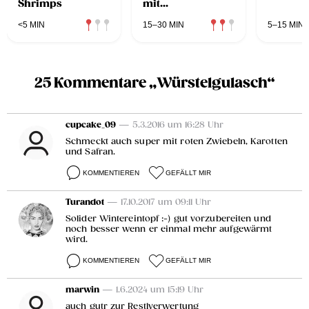
Shrimps
mit
Selchfleischtascherl
<5 MIN
15–30 MIN
5–15 MIN
25 Kommentare „Würstelgulasch“
cupcake_09
— 5.3.2016 um 16:28 Uhr
Schmeckt auch super mit roten Zwiebeln, Karotten
und Safran.
KOMMENTIEREN
GEFÄLLT MIR
Turandot
— 17.10.2017 um 09:11 Uhr
Solider Wintereintopf :-) gut vorzubereiten und
noch besser wenn er einmal mehr aufgewärmt
wird.
KOMMENTIEREN
GEFÄLLT MIR
marwin
— 1.6.2024 um 15:19 Uhr
auch gutr zur Restlverwertung