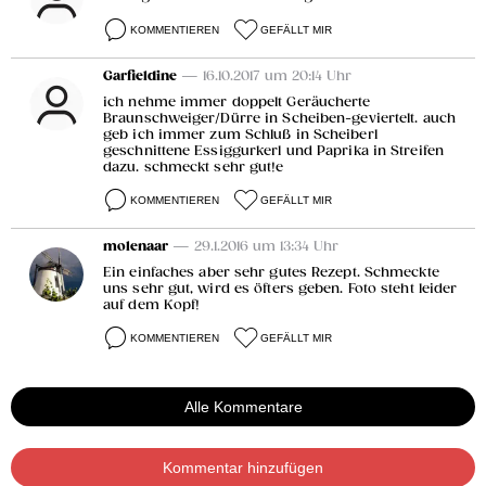
KOMMENTIEREN
GEFÄLLT MIR
Garfieldine
— 16.10.2017 um 20:14 Uhr
ich nehme immer doppelt Geräucherte
Braunschweiger/Dürre in Scheiben-geviertelt. auch
geb ich immer zum Schluß in Scheiberl
geschnittene Essiggurkerl und Paprika in Streifen
dazu. schmeckt sehr gut!e
KOMMENTIEREN
GEFÄLLT MIR
molenaar
— 29.1.2016 um 13:34 Uhr
Ein einfaches aber sehr gutes Rezept. Schmeckte
uns sehr gut, wird es öfters geben. Foto steht leider
auf dem Kopf!
KOMMENTIEREN
GEFÄLLT MIR
Alle Kommentare
Kommentar hinzufügen