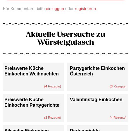
Für Kommentare, bitte
einloggen
oder
registrieren
.
Aktuelle Usersuche zu
Würstelgulasch
Preiswerte Küche
Partygerichte Einkochen
Einkochen Weihnachten
Österreich
(
4
Rezepte)
(
3
Rezepte)
Preiswerte Küche
Valentinstag Einkochen
Einkochen Partygerichte
(
3
Rezepte)
(
4
Rezepte)
Silvester Einkochen
Partygerichte