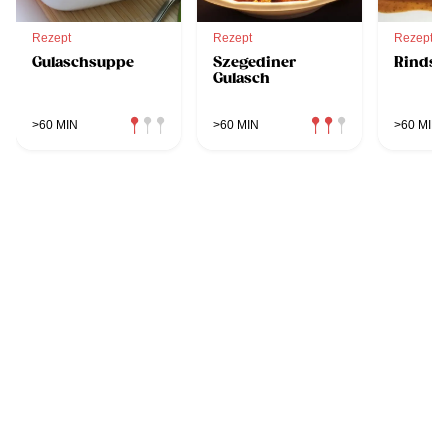
Rezept
Rezept
Rezept
Gulaschsuppe
Szegediner
Rindsg
Gulasch
>60 MIN
>60 MIN
>60 MIN