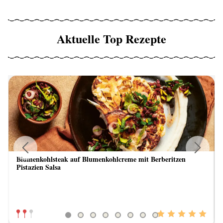
Aktuelle Top Rezepte
Blumenkohlsteak auf Blumenkohlcreme mit Berberitzen
Previous
Next
Pistazien Salsa