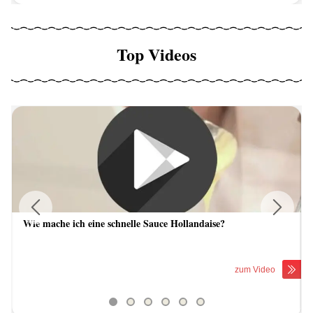
Top Videos
Wie mache ich eine schnelle Sauce Hollandaise?
Previous
Next
zum Video