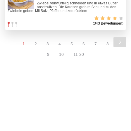
Zwiebel feinwürfelig schneiden und in etwas Butter
anschwitzen. Die Karotten grob reißen und zu den
Zwiebeln geben. Mit Salz, Pfeffer und zerdrücktem...
(343 Bewertungen)
1
2
3
4
5
6
7
8
9
10
11-20