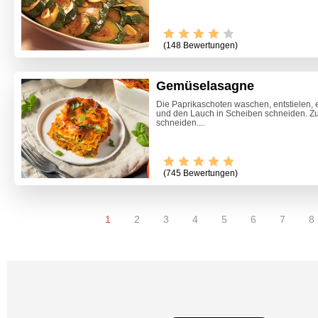
(148 Bewertungen)
Gemüselasagne
Die Paprikaschoten waschen, entstielen, 
und den Lauch in Scheiben schneiden. Zu
schneiden....
(745 Bewertungen)
1
2
3
4
5
6
7
8