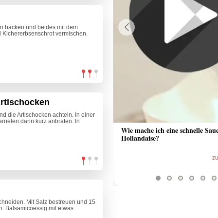
ein hacken und beides mit dem
 Kichererbsenschrot vermischen.
Previous
Artischocken
nd die Artischocken achteln. In einer
rnelen darin kurz anbraten. In
 Sauce aus Bratrückstand
Wie mache ich eine schnelle Sau
Hollandaise?
zum Video
z
schneiden. Mit Salz bestreuen und 15
n. Balsamicoessig mit etwas