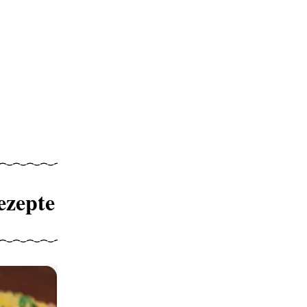
ezepte