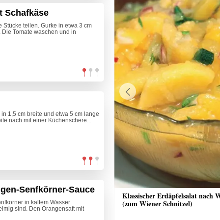
it Schafkäse
Stücke teilen. Gurke in etwa 3 cm
n. Die Tomate waschen und in
Previous
in 1,5 cm breite und etwa 5 cm lange
eite nach mit einer Küchenschere...
ngen-Senfkörner-Sauce
nkuchen mit Streusel
Klassischer Erdäpfelsalat nach 
(zum Wiener Schnitzel)
nfkörner in kaltem Wasser
leimig sind. Den Orangensaft mit