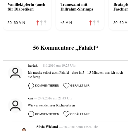
Vanillekipferln (auch
Tramezzini mit
Bratapfel
für Diabetiker)
Dillrahm-Shrimps
Faschiert
30–60 MIN
<5 MIN
30–60 MIN
56 Kommentare „Falafel“
hertak
— 8.6.2016 um 19:23 Uhr
Ich mache selbst auch Falafel - aber in 5 - 15 Minuten war ich noch
nie fertig!
KOMMENTIEREN
GEFÄLLT MIR
xisi
— 24.8.2016 um 21:43 Uhr
Wir verwenden nur Kichererbsen
KOMMENTIEREN
GEFÄLLT MIR
Silvia Wieland
— 26.2.2016 um 15:24 Uhr