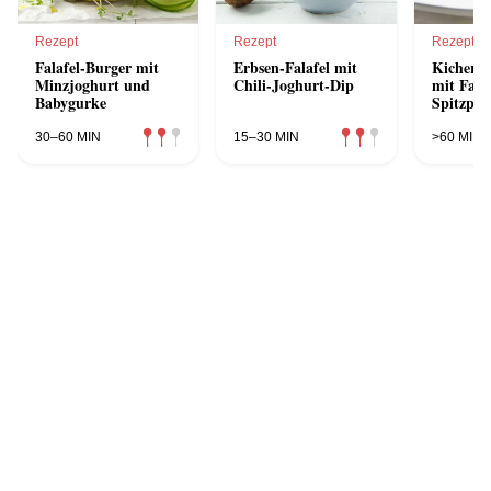
Rezept
Rezept
Rezept
Falafel-Burger mit
Erbsen-Falafel mit
Kicherer
Minzjoghurt und
Chili-Joghurt-Dip
mit Falaf
Babygurke
Spitzpap
Joghurt
30–60 MIN
15–30 MIN
>60 MIN