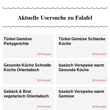
Aktuelle Usersuche zu Falafel
Türkei Gemüse
Türkei Gemüse Schlanke
Partygerichte
Küche
(
4
Rezepte)
(
4
Rezepte)
Gesunde Küche Schnelle
basisch Vorspeise warm
Küche Orientalisch
Gesunde Küche
(
5
Rezepte)
(
5
Rezepte)
Gebäck & Brot
basisch Vorspeise warm
vegetarisch Orientalisch
Gemüse
(
4
Rezepte)
(
5
Rezepte)