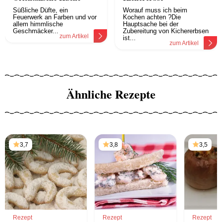
Süßliche Düfte, ein
Worauf muss ich beim
Feuerwerk an Farben und vor
Kochen achten ?Die
allem himmlische
Hauptsache bei der
Geschmäcker...
Zubereitung von Kichererbsen
zum Artikel
ist...
zum Artikel
Ähnliche Rezepte
3,7
3,8
3,5
Rezept
Rezept
Rezept