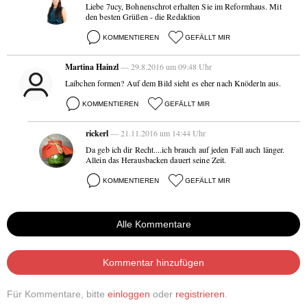
Liebe 7ucy, Bohnenschrot erhalten Sie im Reformhaus. Mit
den besten Grüßen - die Redaktion
KOMMENTIEREN
GEFÄLLT MIR
Martina Hainzl
— 29.8.2016 um 09:48 Uhr
Laibchen formen? Auf dem Bild sieht es eher nach Knöderln aus.
KOMMENTIEREN
GEFÄLLT MIR
rickerl
— 21.11.2016 um 14:44 Uhr
Da geb ich dir Recht....ich brauch auf jeden Fall auch länger.
Allein das Herausbacken dauert seine Zeit.
KOMMENTIEREN
GEFÄLLT MIR
Alle Kommentare
Kommentar hinzufügen
Für Kommentare, bitte
einloggen
oder
registrieren
.