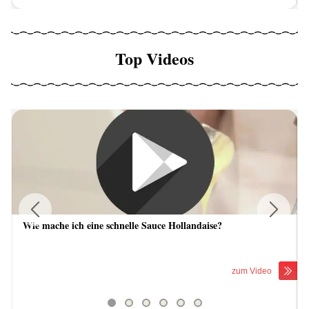
Top Videos
Wie mache ich eine schnelle Sauce Hollandaise?
Previous
Next
zum Video