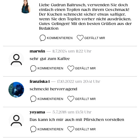
Liebe Gudrun Baltrusch, verwenden Sie doch
einfach einen Topfen nach ihrem Geschmack!
Der Kuchen schmeckt sicher etwas saftiger,
wenn Sie den Topfen vorher nicht ausdrücken.
Gutes Gelingen! Mit den besten Grüßen aus der
Redaktion
KOMMENTIEREN
GEFÄLLT MIR
marwin
— 11.7.2024 um 11:22 Uhr
sehr gut zum Kaffee
KOMMENTIEREN
GEFÄLLT MIR
franziska 1
— 17.10.2022 um 20:41 Uhr
schmeckt hervorragend
KOMMENTIEREN
GEFÄLLT MIR
yoyama
— 5.7.2018 um 13:51 Uhr
Das kann ich mir auch mit Pfirsichen vorstellen
KOMMENTIEREN
GEFÄLLT MIR