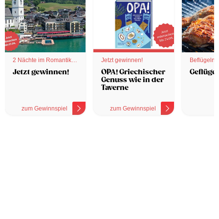
2 Nächte im Romantik
Jetzt gewinnen!
Beflügelnd
Hotel
Jetzt gewinnen!
OPA! Griechischer
Geflügel
Genuss wie in der
Taverne
zum Gewinnspiel
zum Gewinnspiel
z