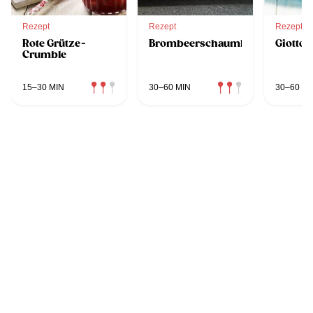
Rezept
Rezept
Rezept
Rote Grütze-
Brombeerschaumkuchen
Giotto-
Crumble
15–30 MIN
30–60 MIN
30–60 MI