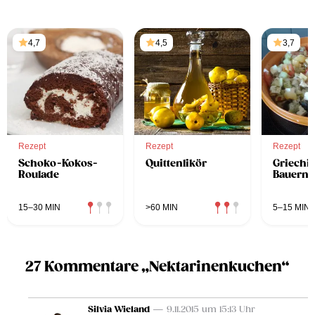
4,7
4,5
3,7
Rezept
Rezept
Rezept
Schoko-Kokos-
Quittenlikör
Griechi
Roulade
Bauerns
15–30 MIN
>60 MIN
5–15 MIN
27 Kommentare „Nektarinenkuchen“
Silvia Wieland
— 9.11.2015 um 15:13 Uhr