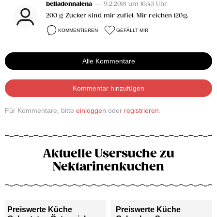
belladonnalena
— 9.2.2018 um 16:43 Uhr
200 g Zucker sind mir zufiel. Mir reichen 120g.
KOMMENTIEREN
GEFÄLLT MIR
Alle Kommentare
Kommentar hinzufügen
Für Kommentare, bitte
einloggen
oder
registrieren
.
Aktuelle Usersuche zu
Nektarinenkuchen
Preiswerte Küche
Preiswerte Küche