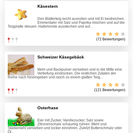
Käsestern
Den Blätterteig leicht ausrollen und mit Ei bestreichen.
Emmentaler mit Salz und Paprika mischen und auf die
Teigplatte streuen. Halbmonde ausstechen und auf...
(72 Bewertungen)
Schweizer Käsegebäck
Mehl und Backpulver versieben und in die Mitte eine
Vertiefung eindrücken. Die restlichen Zutaten der
Reihe nach hineingeben und rasch zu einem glatten Teig...
(121 Bewertungen)
Osterhase
Eier mit Zucker, Vanillezucker, Salz sowie
Zitronenschale schaumig rühren. Mehl und
Stärkemehl versieben und locker einrühren. Zuletzt Butterschmalz oder
Öl...