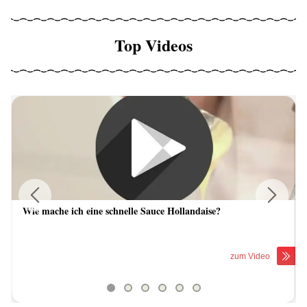
Top Videos
Wie mache ich eine schnelle Sauce Hollandaise?
Previous
Next
zum Video