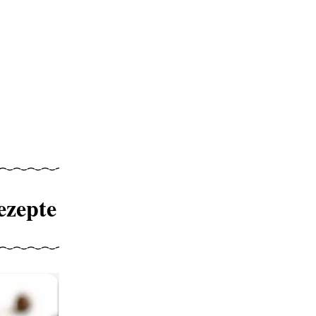
ezepte