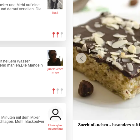
ucker und Mehl auf eine
und darauf verteilen. Die
liss4
mit heißem Wasser
Previous
eßend mahlen.Die Mandeln
julielovesm
ango
ge Minuten mit dem Mixer
schlagen. Mehl, Backpulver
ges Brathendl
Zucchinikuchen - besonders saft
Chrissylov
escooking