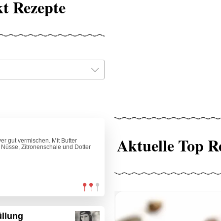
t Rezepte
Aktuelle Top R
er gut vermischen. Mit Butter
 Nüsse, Zitronenschale und Dotter
üllung