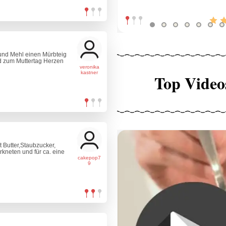
 und Mehl einen Mürbteig
nd zum Muttertag Herzen
veronika
kastner
Top Video
t Butter,Staubzucker,
rkneten und für ca. eine
cakepop7
9