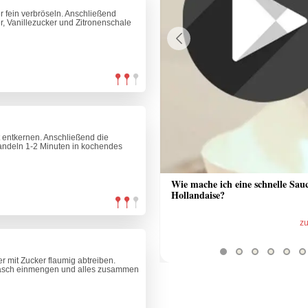
r fein verbröseln. Anschließend
, Vanillezucker und Zitronenschale
Previous
st entkernen. Anschließend die
andeln 1-2 Minuten in kochendes
 Sauce aus Bratrückstand
Wie mache ich eine schnelle Sau
Hollandaise?
zum Video
z
r mit Zucker flaumig abtreiben.
asch einmengen und alles zusammen