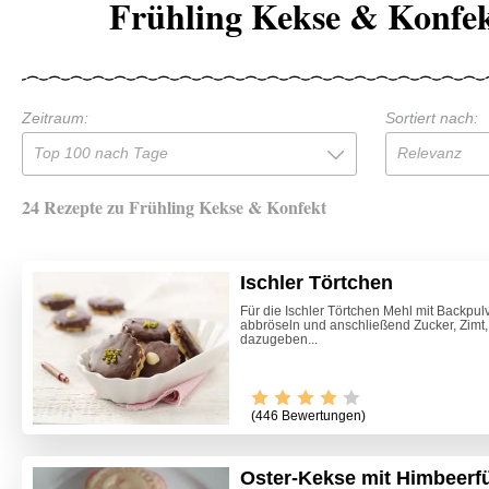
Frühling Kekse & Konfek
Zeitraum:
Sortiert nach:
Top 100 nach Tage
Relevanz
24 Rezepte zu Frühling Kekse & Konfekt
Ischler Törtchen
Für die Ischler Törtchen Mehl mit Backpulv
abbröseln und anschließend Zucker, Zimt,
dazugeben...
(446 Bewertungen)
Oster-Kekse mit Himbeerf