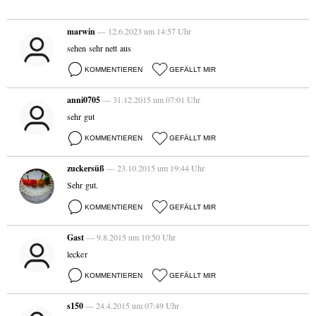
marwin
— 12.6.2023 um 14:57 Uhr
sehen sehr nett aus
KOMMENTIEREN
GEFÄLLT MIR
anni0705
— 31.12.2015 um 07:01 Uhr
sehr gut
KOMMENTIEREN
GEFÄLLT MIR
zuckersüß
— 23.10.2015 um 19:44 Uhr
Sehr gut.
KOMMENTIEREN
GEFÄLLT MIR
Gast
— 9.8.2015 um 10:50 Uhr
lecker
KOMMENTIEREN
GEFÄLLT MIR
s150
— 24.4.2015 um 07:49 Uhr