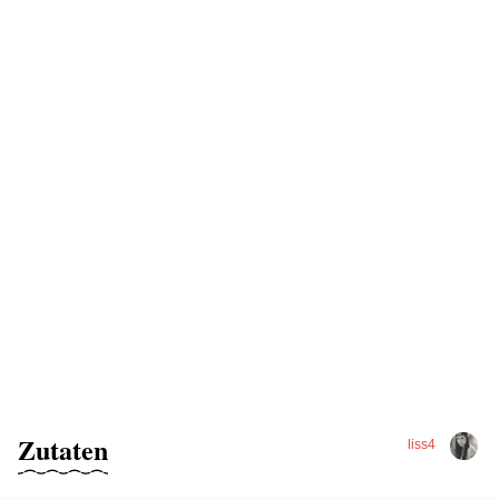
Zutaten
liss4