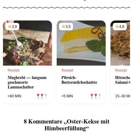
3,9
3,5
4,8
Rezept
Rezept
Rezept
Maghrebi — langsam
Pfirsich-
Hörnchen
geschmorte
Buttermilchschnitte
Salami-C
Lammschulter
>60 MIN
<5 MIN
15–30 MIN
8 Kommentare „Oster-Kekse mit
Himbeerfüllung“