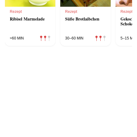
Rezept
Rezept
Rezept
Ribisel Marmelade
Süße Brotlaibchen
Gekocht
Schokola
>60 MIN
30–60 MIN
5–15 MIN