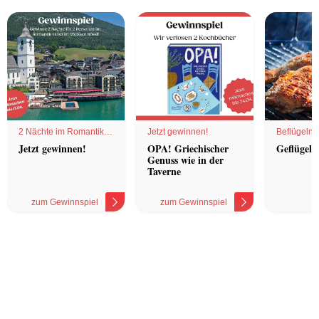
2 Nächte im Romantik
Jetzt gewinnen!
Beflügelnd
Hotel
Jetzt gewinnen!
OPA! Griechischer
Geflügel 
Genuss wie in der
Taverne
zum Gewinnspiel
zum Gewinnspiel
z