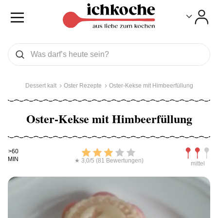
Toggle
Toggle
Was wollen Sie suchen
Suchen
Dessert kalt
Oster Rezepte
Oster-Kekse mit Himbeerfüllung
Oster-Kekse mit Himbeerfüllung
Kochdauer
Bewerten
Schwierig
>60
MIN
★ 3,0/5 (81 Bewertungen)
mittel