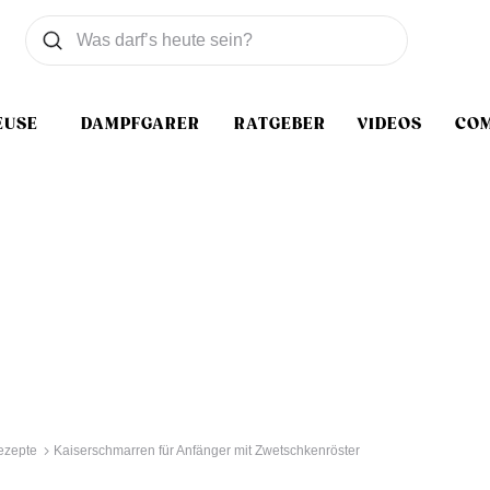
Was wollen Sie suchen
Suchen
EUSE
DAMPFGARER
RATGEBER
VIDEOS
CO
ezepte
Kaiserschmarren für Anfänger mit Zwetschkenröster