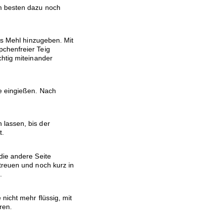
m besten dazu noch
das Mehl hinzugeben. Mit
chenfreier Teig
chtig miteinander
e eingießen. Nach
lassen, bis der
t.
die andere Seite
treuen und noch kurz in
.
nicht mehr flüssig, mit
ren.