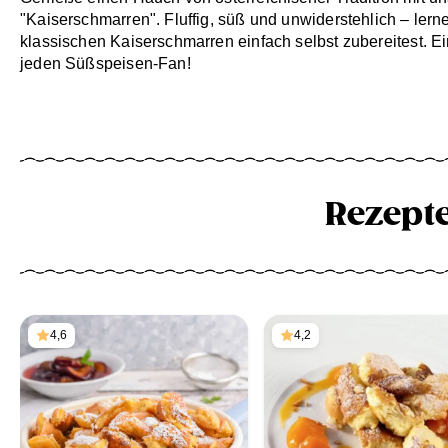
"Kaiserschmarren". Fluffig, süß und unwiderstehlich – lern
klassischen Kaiserschmarren einfach selbst zubereitest. E
jeden Süßspeisen-Fan!
Rezept
4,6
4,2