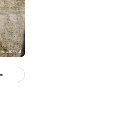
: www.IKEA.at
en