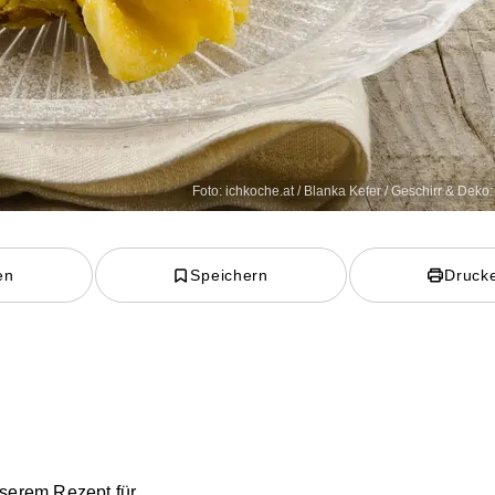
Foto: ichkoche.at / Blanka Kefer / Geschirr & Deko
en
Speichern
Druck
nserem Rezept für