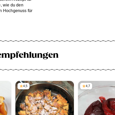
e, wie du den
in Hochgenuss für
empfehlungen
4,5
4,7