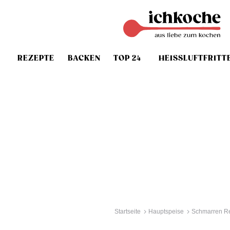
REZEPTE
BACKEN
TOP 24
HEISSLUFTFRITT
Startseite
Hauptspeise
Schmarren R