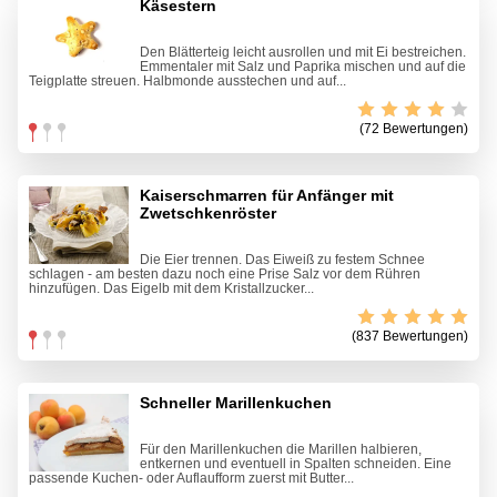
Käsestern
Den Blätterteig leicht ausrollen und mit Ei bestreichen.
Emmentaler mit Salz und Paprika mischen und auf die
Teigplatte streuen. Halbmonde ausstechen und auf...
(72 Bewertungen)
Kaiserschmarren für Anfänger mit
Zwetschkenröster
Die Eier trennen. Das Eiweiß zu festem Schnee
schlagen - am besten dazu noch eine Prise Salz vor dem Rühren
hinzufügen. Das Eigelb mit dem Kristallzucker...
(837 Bewertungen)
Schneller Marillenkuchen
Für den Marillenkuchen die Marillen halbieren,
entkernen und eventuell in Spalten schneiden. Eine
passende Kuchen- oder Auflaufform zuerst mit Butter...