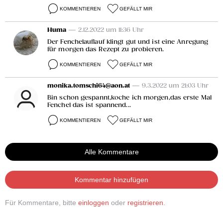
KOMMENTIEREN
GEFÄLLT MIR
Huma
— 2.12.2022 um 11:36 Uhr
Der Fenchelauflauf klingt gut und ist eine Anregung
für morgen das Rezept zu probieren.
KOMMENTIEREN
GEFÄLLT MIR
monika.tomschi64@aon.at
— 9.3.2022 um 21:03 Uhr
Bin schon gespannt,koche ich morgen,das erste Mal
Fenchel das ist spannend...
KOMMENTIEREN
GEFÄLLT MIR
Alle Kommentare
Kommentar hinzufügen
Für Kommentare, bitte
einloggen
oder
registrieren
.