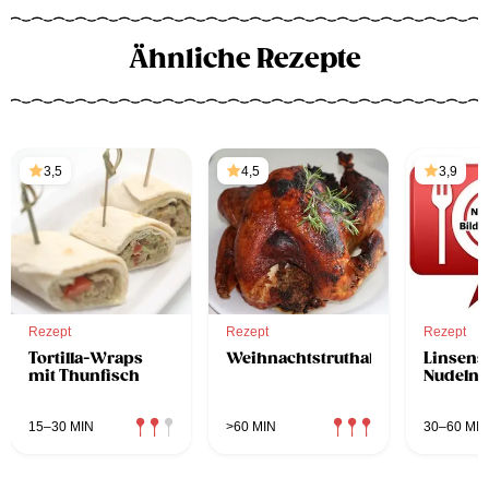
Ähnliche Rezepte
3,5
4,5
3,9
Rezept
Rezept
Rezept
Tortilla-Wraps
Weihnachtstruthahn
Linsens
mit Thunfisch
Nudeln
15–30 MIN
>60 MIN
30–60 MIN