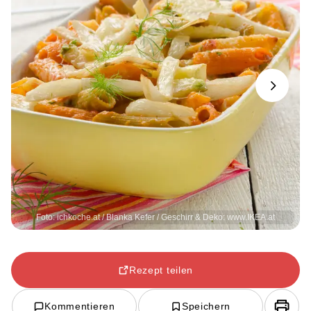
Next
Foto: ichkoche.at / Blanka Kefer / Geschirr & Deko: www.IKEA.at
Rezept teilen
Kommentieren
Speichern