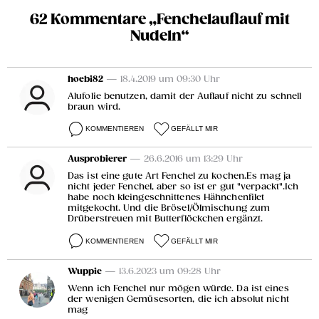
62 Kommentare „Fenchelauflauf mit
Nudeln“
hoebi82
— 18.4.2019 um 09:30 Uhr
Alufolie benutzen, damit der Auflauf nicht zu schnell
braun wird.
KOMMENTIEREN
GEFÄLLT MIR
Ausprobierer
— 26.6.2016 um 13:29 Uhr
Das ist eine gute Art Fenchel zu kochen.Es mag ja
nicht jeder Fenchel, aber so ist er gut "verpackt".Ich
habe noch kleingeschnittenes Hähnchenfilet
mitgekocht. Und die Brösel/Ölmischung zum
Drüberstreuen mit Butterflöckchen ergänzt.
KOMMENTIEREN
GEFÄLLT MIR
Wuppie
— 13.6.2023 um 09:28 Uhr
Wenn ich Fenchel nur mögen würde. Da ist eines
der wenigen Gemüsesorten, die ich absolut nicht
mag