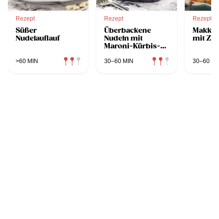
Rezept
Rezept
Rezept
Süßer
Überbackene
Makkar
Nudelauflauf
Nudeln mit
mit Zu
Maroni-Kürbis-
Gemüse
>60 MIN
30–60 MIN
30–60 MI