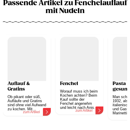
Passende Artikel zu Fenchelauflauf
mit Nudeln
Auflauf &
Fenchel
Pasta i
Gratins
gesun
Worauf muss ich beim
Kochen achten? Beim
Ob pikant oder süß,
Man schri
Kauf sollte der
Aufläufe und Gratins
1932, als 
Fenchel angenehm
sind ohne viel Aufwand
italienisch
und leicht nach Anis...
zu kochen. Mit...
und Gastr
zum Artikel
zum Artikel
Marinetti 
z