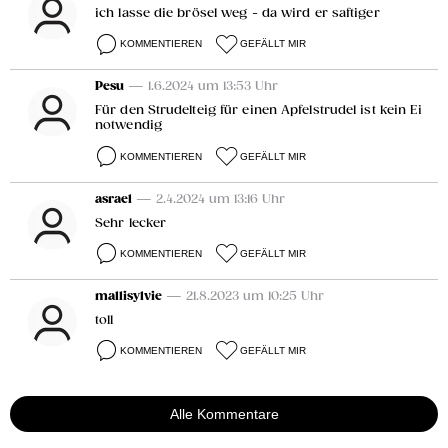
ich lasse die brösel weg - da wird er saftiger
KOMMENTIEREN
GEFÄLLT MIR
Pesu
— 1.6.2024 um 13:53 Uhr
Für den Strudelteig für einen Apfelstrudel ist kein Ei
notwendig
KOMMENTIEREN
GEFÄLLT MIR
asrael
— 2.4.2024 um 13:16 Uhr
Sehr lecker
KOMMENTIEREN
GEFÄLLT MIR
mallisylvie
— 21.8.2023 um 10:25 Uhr
toll
KOMMENTIEREN
GEFÄLLT MIR
Alle Kommentare