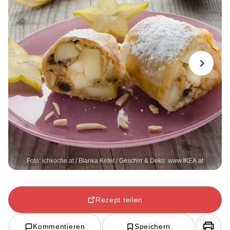
Next
Foto: ichkoche.at / Blanka Kefer / Geschirr & Deko: www.IKEA.at
Rezept teilen
Kommentieren
Speichern