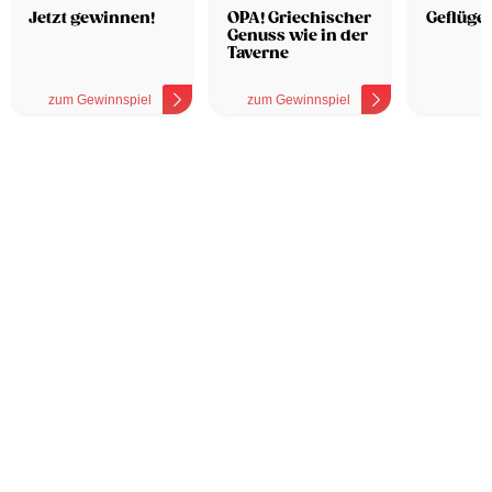
Hotel
Jetzt gewinnen!
OPA! Griechischer
Geflügel
Genuss wie in der
Taverne
zum Gewinnspiel
zum Gewinnspiel
z