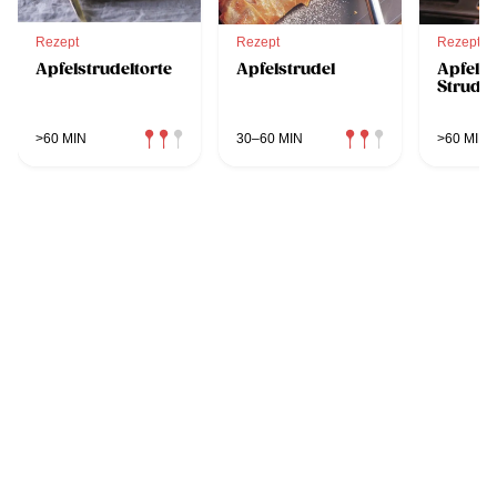
Rezept
Rezept
Rezept
Apfelstrudeltorte
Apfelstrudel
Apfel-
Strudel
>60 MIN
30–60 MIN
>60 MIN