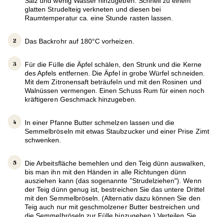
Salz und wenig Wasser hinzugeben. Schnell zu einem
glatten Strudelteig verkneten und diesen bei
Raumtemperatur ca. eine Stunde rasten lassen.
Das Backrohr auf 180°C vorheizen.
Für die Fülle die Äpfel schälen, den Strunk und die Kerne
des Apfels entfernen. Die Äpfel in grobe Würfel schneiden.
Mit dem Zitronensaft beträufeln und mit den Rosinen und
Walnüssen vermengen. Einen Schuss Rum für einen noch
kräftigeren Geschmack hinzugeben.
In einer Pfanne Butter schmelzen lassen und die
Semmelbröseln mit etwas Staubzucker und einer Prise Zimt
schwenken.
Die Arbeitsfläche bemehlen und den Teig dünn auswalken,
bis man ihn mit den Händen in alle Richtungen dünn
ausziehen kann (das sogenannte "Strudelziehen"). Wenn
der Teig dünn genug ist, bestreichen Sie das untere Drittel
mit den Semmelbröseln. (Alternativ dazu können Sie den
Teig auch nur mit geschmolzener Butter bestreichen und
die Semmelbröseln zur Fülle hinzugeben.) Verteilen Sie