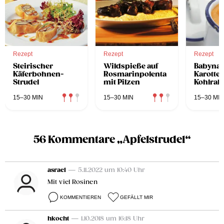
Rezept
Rezept
Rezept
Steirischer
Wildspieße auf
Babynah
Käferbohnen-
Rosmarinpolenta
Karotte
Strudel
mit Pilzen
Kohlrab
Brei
15–30 MIN
15–30 MIN
15–30 MIN
56 Kommentare „Apfelstrudel“
asrael
— 5.11.2022 um 10:40 Uhr
Mit viel Rosinen
KOMMENTIEREN
GEFÄLLT MIR
hkocht
— 1.10.2018 um 16:18 Uhr