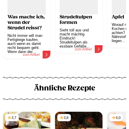
Was mache ich,
Strudeltulpen
Apfel
wenn der
formen
Worauf mu
Strudel reisst?
Kochen mi
Sieht toll aus und
achten? Di
macht mächtig
Nicht immer will man
Nährstoffe
Eindruck!
Fertigteige kaufen,
liegen...
Strudeltulpen als
auch wenn es damit
z
essbare Gefäße...
recht bequem geht.
zum Artikel
Wenn dann der...
zum Artikel
Ähnliche Rezepte
3,7
3,8
4,0