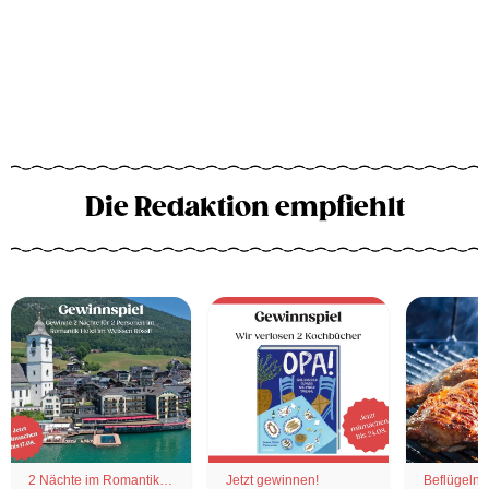
Die Redaktion empfiehlt
2 Nächte im Romantik
Jetzt gewinnen!
Beflügelnd