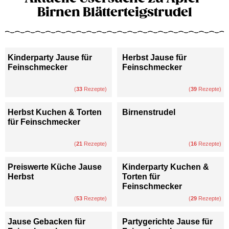
Birnen Blätterteigstrudel
Kinderparty Jause für
Herbst Jause für
Feinschmecker
Feinschmecker
(
33
Rezepte)
(
39
Rezepte)
Herbst Kuchen & Torten
Birnenstrudel
für Feinschmecker
(
21
Rezepte)
(
16
Rezepte)
Preiswerte Küche Jause
Kinderparty Kuchen &
Herbst
Torten für
Feinschmecker
(
53
Rezepte)
(
29
Rezepte)
Jause Gebacken für
Partygerichte Jause für