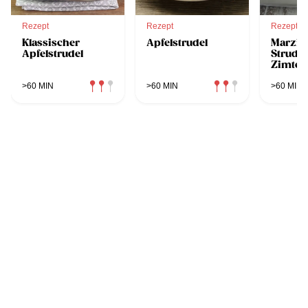
Rezept
Rezept
Rezept
Klassischer
Apfelstrudel
Marzip
Apfelstrudel
Strudel
Zimtob
Karda
Kumqu
>60 MIN
>60 MIN
>60 MIN