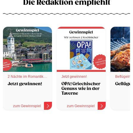
Die Redaktion empfiehlt
2 Nächte im Romantik
Jetzt gewinnen!
Beflügelnd
Hotel
Jetzt gewinnen!
OPA! Griechischer
Geflügel
Genuss wie in der
Taverne
zum Gewinnspiel
zum Gewinnspiel
z