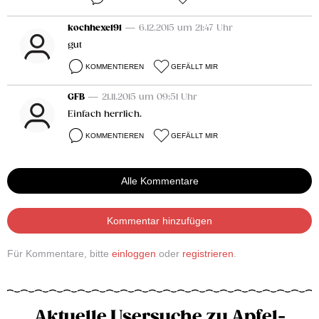
kochhexe191
— 6.12.2015 um 21:47 Uhr
gut
KOMMENTIEREN
GEFÄLLT MIR
GFB
— 21.11.2015 um 09:51 Uhr
Einfach herrlich.
KOMMENTIEREN
GEFÄLLT MIR
Alle Kommentare
Kommentar hinzufügen
Für Kommentare, bitte
einloggen
oder
registrieren
.
Aktuelle Usersuche zu Apfel-