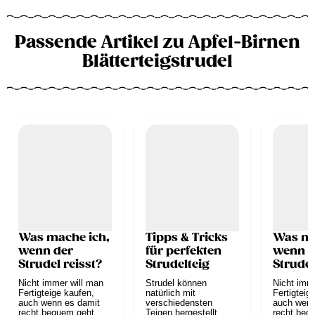
Passende Artikel zu Apfel-Birnen
Blätterteigstrudel
Was mache ich,
Tipps & Tricks
Was ma
wenn der
für perfekten
wenn d
Strudel reisst?
Strudelteig
Strudel
Nicht immer will man
Strudel können
Nicht imm
Fertigteige kaufen,
natürlich mit
Fertigteig
auch wenn es damit
verschiedensten
auch wenn
recht bequem geht.
Teigen hergestellt
recht beq