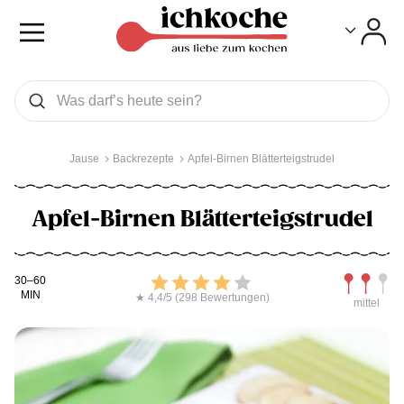
Toggle
Toggle
Was wollen Sie suchen
Suchen
Jause
Backrezepte
Apfel-Birnen Blätterteigstrudel
Apfel-Birnen Blätterteigstrudel
Kochdauer
Bewerten
Schwierig
30–60
MIN
★ 4,4/5 (298 Bewertungen)
mittel