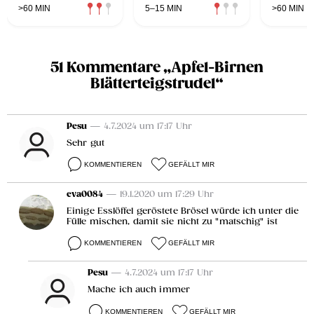
>60 MIN
5–15 MIN
>60 MIN
51 Kommentare „Apfel-Birnen
Blätterteigstrudel“
Pesu
— 4.7.2024 um 17:17 Uhr
Sehr gut
KOMMENTIEREN
GEFÄLLT MIR
eva0084
— 19.1.2020 um 17:29 Uhr
Einige Esslöffel geröstete Brösel würde ich unter die
Fülle mischen, damit sie nicht zu "matschig" ist
KOMMENTIEREN
GEFÄLLT MIR
Pesu
— 4.7.2024 um 17:17 Uhr
Mache ich auch immer
KOMMENTIEREN
GEFÄLLT MIR