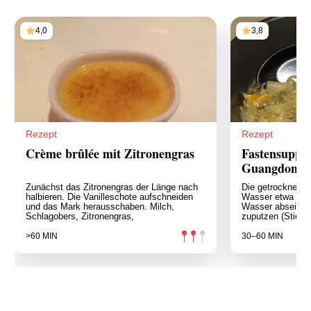
4,0
3,8
Rezept
Rezept
Crème brûlée mit Zitronengras
Fastensuppe
Guangdong-
Zunächst das Zitronengras der Länge nach
Die getrockneten
halbieren. Die Vanilleschote aufschneiden
Wasser etwa 20-
und das Mark herausschaben. Milch,
Wasser abseihen 
Schlagobers, Zitronengras,
zuputzen (Stiele 
>60 MIN
30–60 MIN