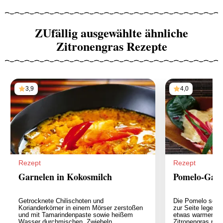
ZUfällig ausgewählte ähnliche
Zitronengras Rezepte
3,9
4,0
Rezept
Rezept
Garnelen in Kokosmilch
Pomelo-Garn
Getrocknete Chilischoten und
Die Pomelo schäl
Korianderkörner in einem Mörser zerstoßen
zur Seite legen.
und mit Tamarindenpaste sowie heißem
etwas warmem W
Wasser durchmischen. Zwiebeln,
Zitronengras put