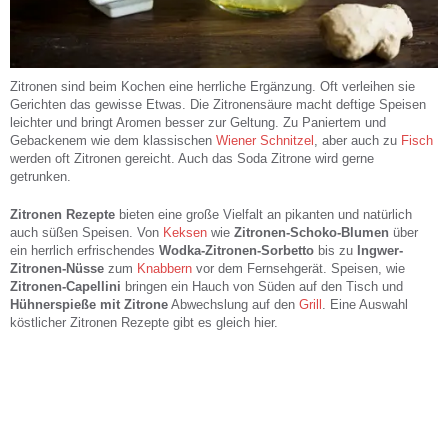
Zitronen sind beim Kochen eine herrliche Ergänzung. Oft verleihen sie
Gerichten das gewisse Etwas. Die Zitronensäure macht deftige Speisen
leichter und bringt Aromen besser zur Geltung. Zu Paniertem und
Gebackenem wie dem klassischen
Wiener Schnitzel
, aber auch zu
Fisch
werden oft Zitronen gereicht. Auch das Soda Zitrone wird gerne
getrunken.
Zitronen Rezepte
bieten eine große Vielfalt an pikanten und natürlich
auch süßen Speisen. Von
Keksen
wie
Zitronen-Schoko-Blumen
über
ein herrlich erfrischendes
Wodka-Zitronen-Sorbetto
bis zu
Ingwer-
Zitronen-Nüsse
zum
Knabbern
vor dem Fernsehgerät. Speisen, wie
Zitronen-Capellini
bringen ein Hauch von Süden auf den Tisch und
Hühnerspieße mit Zitrone
Abwechslung auf den
Grill
. Eine Auswahl
köstlicher Zitronen Rezepte gibt es gleich hier.