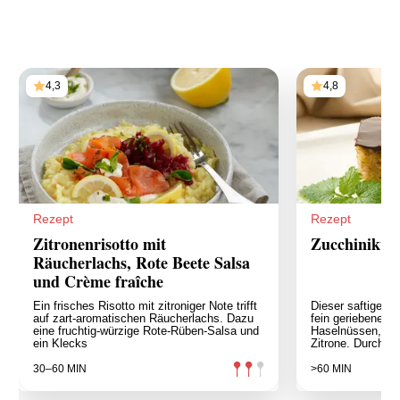
4,3
4,8
Rezept
Rezept
Zitronenrisotto mit
Zucchinikuc
Räucherlachs, Rote Beete Salsa
und Crème fraîche
Ein frisches Risotto mit zitroniger Note trifft
Dieser saftige Z
auf zart-aromatischen Räucherlachs. Dazu
fein geriebene Z
eine fruchtig-würzige Rote-Rüben-Salsa und
Haselnüssen, Zi
ein Klecks
Zitrone. Durch se
30–60 MIN
>60 MIN