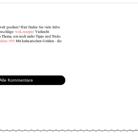
t gesehen? Hier finden Sie viele Infos
orschläge:
wok-rezepte/
Vielleicht
sem Thema, um noch mehr Tipps und Tricks
hkurs-959
Mit kulinarischen Grüßen - die
Alle Kommentare