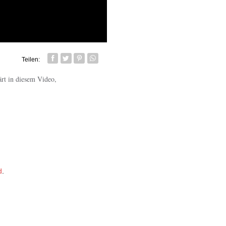
Teilen:
Facebook
Twitter
Pin it
Whatsapp senden
ärt in diesem Video,
d
.