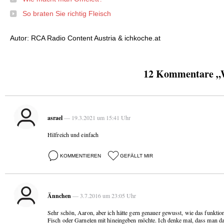
So braten Sie richtig Fleisch
Autor: RCA Radio Content Austria & ichkoche.at
12 Kommentare „Wi
asrael
— 19.3.2021 um 15:41 Uhr
Hilfreich und einfach
KOMMENTIEREN
GEFÄLLT MIR
Ännchen
— 3.7.2016 um 23:05 Uhr
Sehr schön, Aaron, aber ich hätte gern genauer gewusst, wie das funktio
Fisch oder Garnelen mit hineingeben möchte. Ich denke mal, dass man d