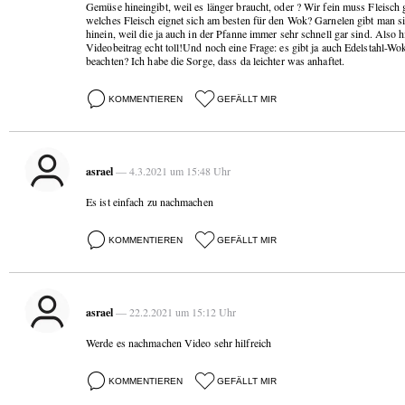
Gemüse hineingibt, weil es länger braucht, oder ? Wir fein muss Fleisch
welches Fleisch eignet sich am besten für den Wok? Garnelen gibt man s
hinein, weil die ja auch in der Pfanne immer sehr schnell gar sind. Also 
Videobeitrag echt toll!Und noch eine Frage: es gibt ja auch Edelstahl-Wok
beachten? Ich habe die Sorge, dass da leichter was anhaftet.
KOMMENTIEREN
GEFÄLLT MIR
asrael
— 4.3.2021 um 15:48 Uhr
Es ist einfach zu nachmachen
KOMMENTIEREN
GEFÄLLT MIR
asrael
— 22.2.2021 um 15:12 Uhr
Werde es nachmachen Video sehr hilfreich
KOMMENTIEREN
GEFÄLLT MIR