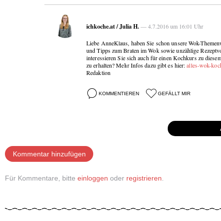
ichkoche.at / Julia H.
— 4.7.2016 um 16:01 Uhr
Liebe AnneKlaus, haben Sie schon unsere Wok-Themenwel
und Tipps zum Braten im Wok sowie unzählige Rezeptv
interessieren Sie sich auch für einen Kochkurs zu die
zu erhalten? Mehr Infos dazu gibt es hier:
alles-wok-koc
Redaktion
KOMMENTIEREN
GEFÄLLT MIR
Kommentar hinzufügen
Für Kommentare, bitte
einloggen
oder
registrieren
.