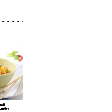
 mit
emüse