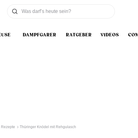
Was wollen Sie suchen
Suchen
EUSE
DAMPFGARER
RATGEBER
VIDEOS
CO
 Rezepte
Thüringer Knödel mit Rehgulasch