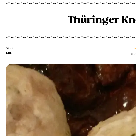
Thüringer Kn
Kochdauer
>60
MIN
★ 3