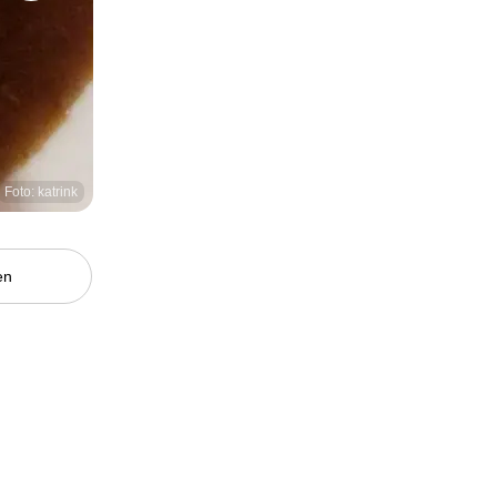
Foto: katrink
en