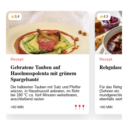
3,4
4,5
Rezept
Rezept
Gebratene Tauben auf
Rehgulasch k
Haselnusspolenta mit grünem
Spargelsauté
Die halbierten Tauben mit Salz und Pfeffer
Für das Rehgula
würzen, in Haselnussöl anbraten, im Rohr
(Sehnen etc. entf
bei 180 °C ca. fünf Minuten weiterbraten,
mundgerechte Wü
anschließend rasten
ebenfalls würfeli
>60 MIN
>60 MIN