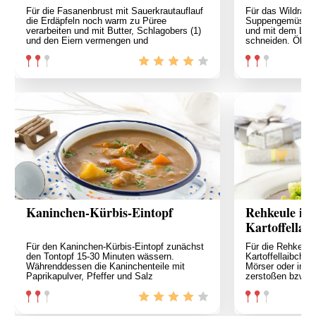
Für die Fasanenbrust mit Sauerkrautauflauf
Für das Wildrago
die Erdäpfeln noch warm zu Püree
Suppengemüse un
verarbeiten und mit Butter, Schlagobers (1)
und mit dem Lauc
und den Eiern vermengen und
schneiden. Öl in 
Kaninchen-Kürbis-Eintopf
Rehkeule in 
Kartoffellai
Für den Kaninchen-Kürbis-Eintopf zunächst
Für die Rehkeule
den Tontopf 15-30 Minuten wässern.
Kartoffellaibche
Währenddessen die Kaninchenteile mit
Mörser oder in e
Paprikapulver, Pfeffer und Salz
zerstoßen bzw. 