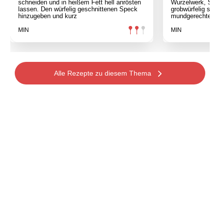
schneiden und in heißem Fett hell anrösten
Wurzelwerk, Sch
lassen. Den würfelig geschnittenen Speck
grobwürfelig schn
hinzugeben und kurz
mundgerechte Wü
MIN
MIN
Alle Rezepte zu diesem Thema