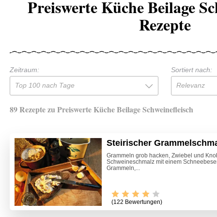
Preiswerte Küche Beilage Sc
Rezepte
Zeitraum:
Sortiert nach:
Top 100 nach Tage
Relevanz
89 Rezepte zu Preiswerte Küche Beilage Schweinefleisch
Steirischer Grammelschma
Grammeln grob hacken, Zwiebel und Knob
Schweineschmalz mit einem Schneebesen 
Grammeln,...
(122 Bewertungen)