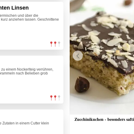
nten Linsen
ermischen und über die
kurz anziehen lassen. Geschnittene
Previous
 zu einem Nockerlteig verrühren,
e Grammeln nach Belieben grob
he Pizza
Zucchinikuchen - besonders saft
e Zutaten in einem Cutter klein