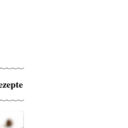
ezepte