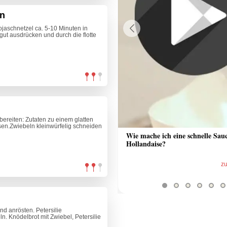
en
ojaschnetzel ca. 5-10 Minuten in
t ausdrücken und durch die flotte
Previous
bereiten: Zutaten zu einem glatten
sen.Zwiebeln kleinwürfelig schneiden
 Sauce aus Bratrückstand
Wie mache ich eine schnelle Sau
Hollandaise?
zum Video
z
nd anrösten. Petersilie
n. Knödelbrot mit Zwiebel, Petersilie