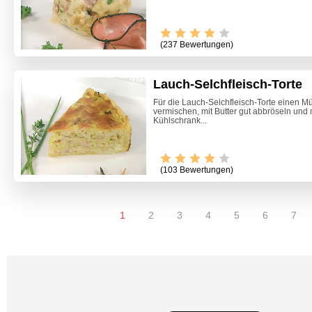
(237 Bewertungen)
Lauch-Selchfleisch-Torte
Für die Lauch-Selchfleisch-Torte einen Mü
vermischen, mit Butter gut abbröseln und 
Kühlschrank...
(103 Bewertungen)
1
2
3
4
5
6
7