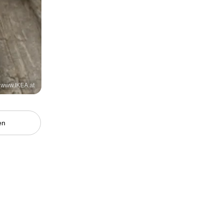
: www.IKEA.at
en