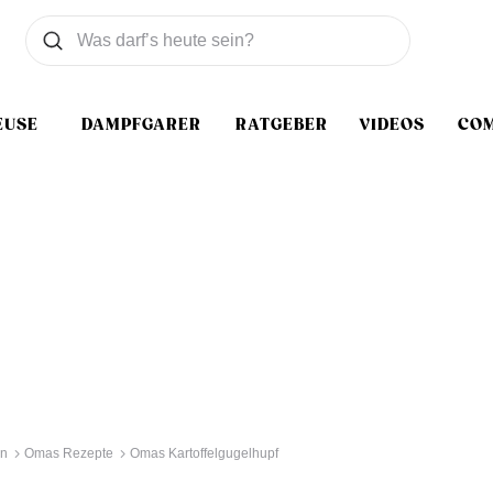
Was wollen Sie suchen
Suchen
EUSE
DAMPFGARER
RATGEBER
VIDEOS
CO
en
Omas Rezepte
Omas Kartoffelgugelhupf