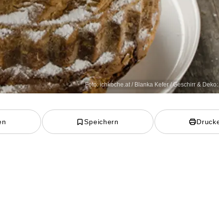
Foto: ichkoche.at / Blanka Kefer / Geschirr & Deko
en
Speichern
Druck