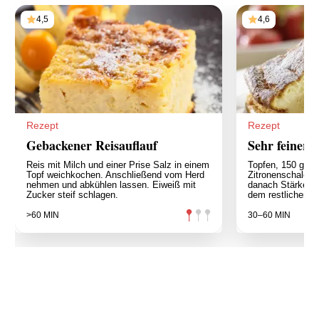
4,5
4,6
Rezept
Rezept
Gebackener Reisauflauf
Sehr feiner 
Reis mit Milch und einer Prise Salz in einem
Topfen, 150 g Zuc
Topf weichkochen. Anschließend vom Herd
Zitronenschalen u
nehmen und abkühlen lassen. Eiweiß mit
danach Stärkemeh
Zucker steif schlagen.
dem restlichen Zu
>60 MIN
30–60 MIN