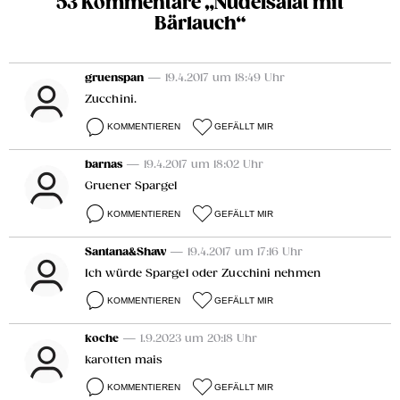
53 Kommentare „Nudelsalat mit
Bärlauch“
gruenspan
— 19.4.2017 um 18:49 Uhr
Zucchini.
KOMMENTIEREN
GEFÄLLT MIR
barnas
— 19.4.2017 um 18:02 Uhr
Gruener Spargel
KOMMENTIEREN
GEFÄLLT MIR
Santana&Shaw
— 19.4.2017 um 17:16 Uhr
Ich würde Spargel oder Zucchini nehmen
KOMMENTIEREN
GEFÄLLT MIR
koche
— 1.9.2023 um 20:18 Uhr
karotten mais
KOMMENTIEREN
GEFÄLLT MIR