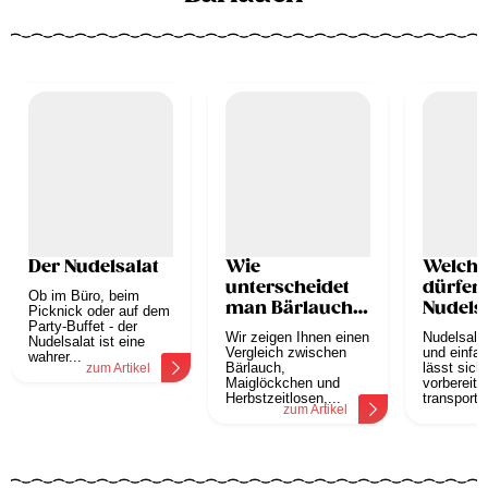
Der Nudelsalat
Wie
Welche
unterscheidet
dürfen
Ob im Büro, beim
man Bärlauch
Nudelsa
Picknick oder auf dem
Party-Buffet - der
vom
fehlen?
Wir zeigen Ihnen einen
Nudelsalat
Nudelsalat ist eine
Maiglöckchen
Vergleich zwischen
und einfa
wahrer...
Bärlauch,
lässt sich
zum Artikel
Maiglöckchen und
vorbereite
Herbstzeitlosen,...
transportie
zum Artikel
z