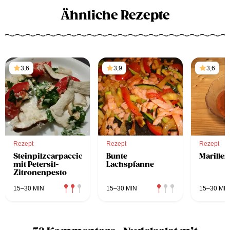
Ähnliche Rezepte
3,6
3,9
3,6
Rezept
Rezept
Rezept
Steinpilzcarpaccio
Bunte
Marille
mit Petersil-
Lachspfanne
Zitronenpesto
15–30 MIN
15–30 MIN
15–30 MIN