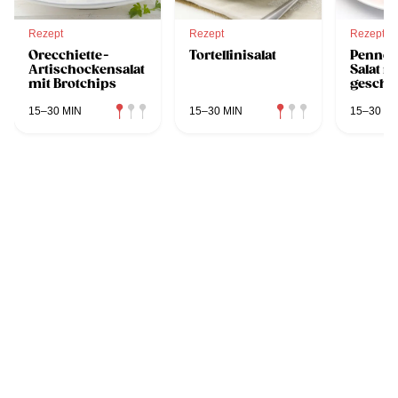
Rezept
Rezept
Rezept
Orecchiette-
Tortellinisalat
Penne-
Artischockensalat
Salat m
mit Brotchips
geschm
Tomate
15–30 MIN
15–30 MIN
15–30 MI