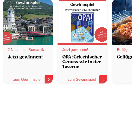
2 Nächte im Romantik
Jetzt gewinnen!
Beflügelnd
Hotel
Jetzt gewinnen!
OPA! Griechischer
Geflügel
Genuss wie in der
Taverne
zum Gewinnspiel
zum Gewinnspiel
z