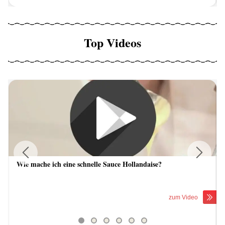
Top Videos
Wie mache ich eine schnelle Sauce Hollandaise?
Previous
Next
zum Video