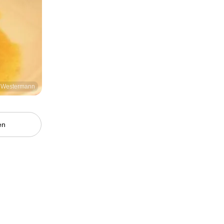
l Westermann
en