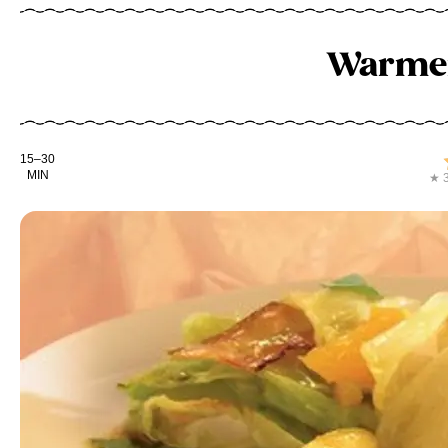
Warmer
Kochdauer
15–30
MIN
★ 3