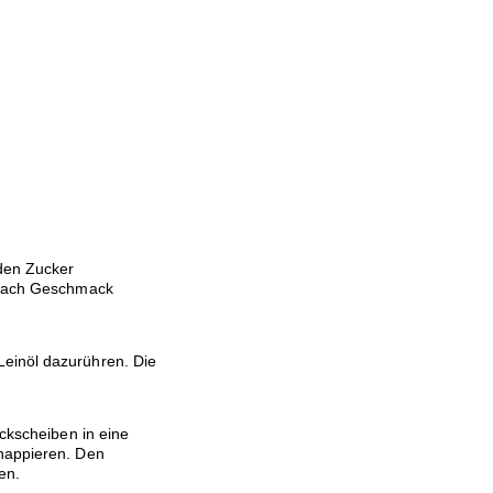
 den Zucker
. Nach Geschmack
einöl dazurühren. Die
eckscheiben in eine
 nappieren. Den
en.