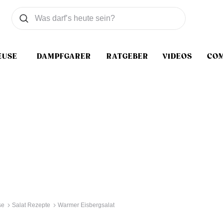
Was wollen Sie suchen
Suchen
EUSE
DAMPFGARER
RATGEBER
VIDEOS
CO
se
Salat Rezepte
Warmer Eisbergsalat