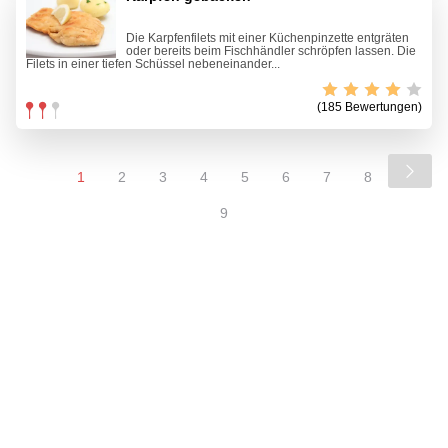
Die Karpfenfilets mit einer Küchenpinzette entgräten
oder bereits beim Fischhändler schröpfen lassen. Die
Filets in einer tiefen Schüssel nebeneinander...
(185 Bewertungen)
1
2
3
4
5
6
7
8
9