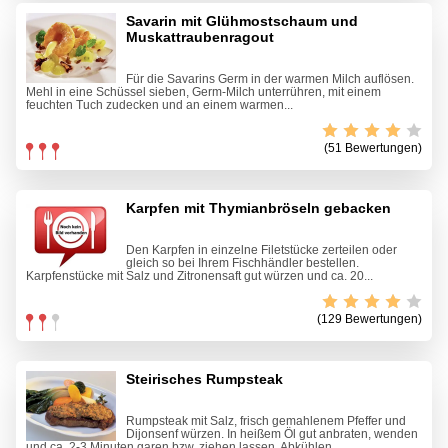
Savarin mit Glühmostschaum und
Muskattraubenragout
Für die Savarins Germ in der warmen Milch auflösen.
Mehl in eine Schüssel sieben, Germ-Milch unterrühren, mit einem
feuchten Tuch zudecken und an einem warmen...
(51 Bewertungen)
Karpfen mit Thymianbröseln gebacken
Den Karpfen in einzelne Filetstücke zerteilen oder
gleich so bei Ihrem Fischhändler bestellen.
Karpfenstücke mit Salz und Zitronensaft gut würzen und ca. 20...
(129 Bewertungen)
Steirisches Rumpsteak
Rumpsteak mit Salz, frisch gemahlenem Pfeffer und
Dijonsenf würzen. In heißem Öl gut anbraten, wenden
und ca. 2-3 Minuten garen bzw. ziehen lassen. Abkühlen...