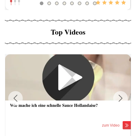
Top Videos
Wie mache ich eine schnelle Sauce Hollandaise?
Previous
Next
zum Video