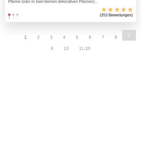
Pfanne (oder in zwei kleinen dekorativen Pfannen)...
(353 Bewertungen)
1
2
3
4
5
6
7
8
9
10
11-20