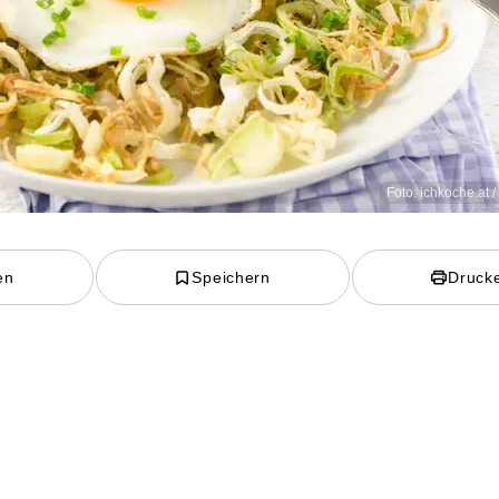
Foto: ichkoche.at 
en
Speichern
Druck