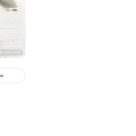
/ Blanka Kefer
en