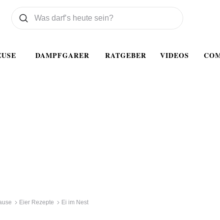
Was wollen Sie suchen
Suchen
EUSE
DAMPFGARER
RATGEBER
VIDEOS
CO
ause
Eier Rezepte
Ei im Nest