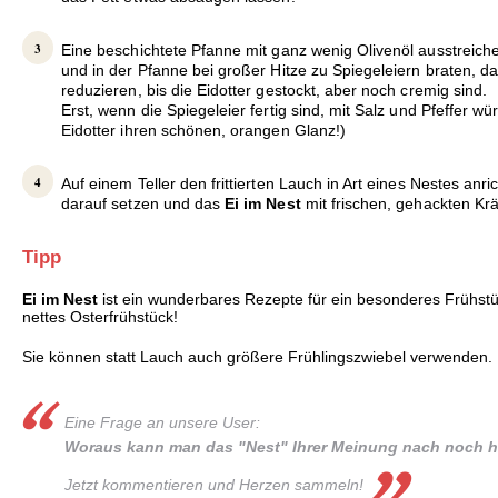
Eine beschichtete Pfanne mit ganz wenig Olivenöl ausstreiche
und in der Pfanne bei großer Hitze zu Spiegeleiern braten, 
reduzieren, bis die Eidotter gestockt, aber noch cremig sind.
Erst, wenn die Spiegeleier fertig sind, mit Salz und Pfeffer wü
Eidotter ihren schönen, orangen Glanz!)
Auf einem Teller den frittierten Lauch in Art eines Nestes anric
darauf setzen und das
Ei im Nest
mit frischen, gehackten Krä
Tipp
Ei im Nest
ist ein wunderbares Rezepte für ein besonderes Frühstü
nettes Osterfrühstück!
Sie können statt Lauch auch größere Frühlingszwiebel verwenden.
Eine Frage an unsere User:
Woraus kann man das "Nest" Ihrer Meinung nach noch h
Jetzt kommentieren und Herzen sammeln!