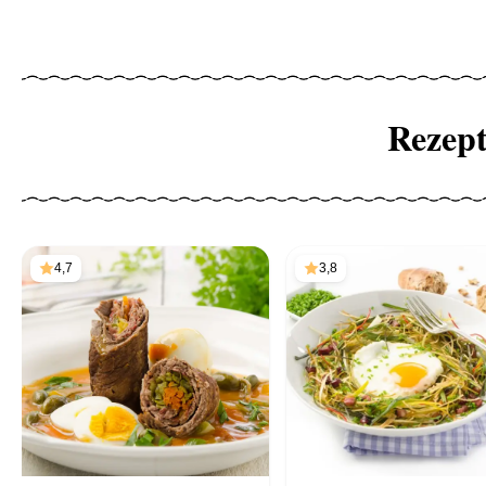
Rezep
4,7
3,8