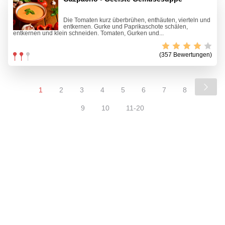
Die Tomaten kurz überbrühen, enthäuten, vierteln und
entkernen. Gurke und Paprikaschote schälen,
entkernen und klein schneiden. Tomaten, Gurken und...
(357 Bewertungen)
1
2
3
4
5
6
7
8
9
10
11-20