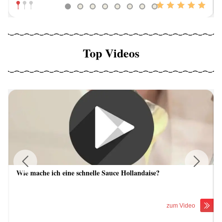
Top Videos
Wie mache ich eine schnelle Sauce Hollandaise?
Previous
Next
zum Video