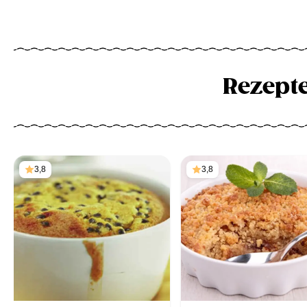
Rezept
3,8
3,8