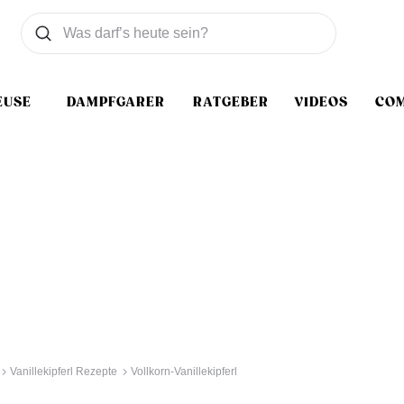
Was wollen Sie suchen
Suchen
EUSE
DAMPFGARER
RATGEBER
VIDEOS
CO
Vanillekipferl Rezepte
Vollkorn-Vanillekipferl