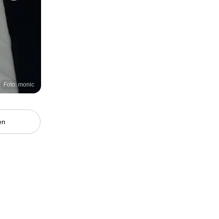
Foto: monic
en