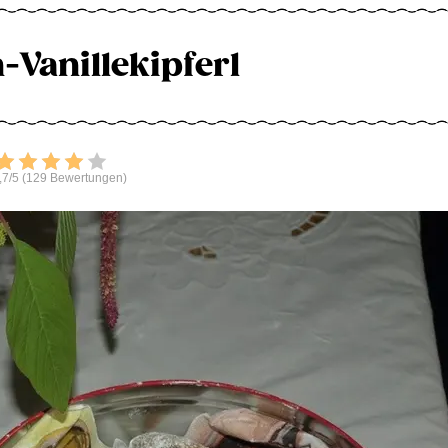
-Vanillekipferl
Bewerten
,7/5 (129 Bewertungen)